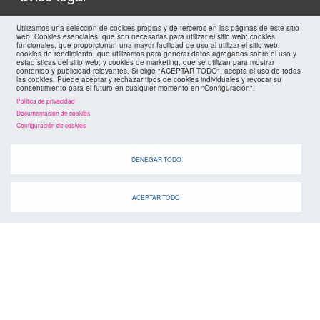
footer
mapa web
Utilizamos una selección de cookies propias y de terceros en las páginas de este sitio
web: Cookies esenciales, que son necesarias para utilizar el sitio web; cookies
funcionales, que proporcionan una mayor facilidad de uso al utilizar el sitio web;
políticas de privacidad
cookies de rendimiento, que utilizamos para generar datos agregados sobre el uso y
FMC
estadísticas del sitio web; y cookies de marketing, que se utilizan para mostrar
contenido y publicidad relevantes. Si elige "ACEPTAR TODO", acepta el uso de todas
las cookies. Puede aceptar y rechazar tipos de cookies individuales y revocar su
cookies
consentimiento para el futuro en cualquier momento en "Configuración".
Política de privacidad
Documentación de cookies
Configuración de cookies
DENEGAR TODO
ACEPTAR TODO