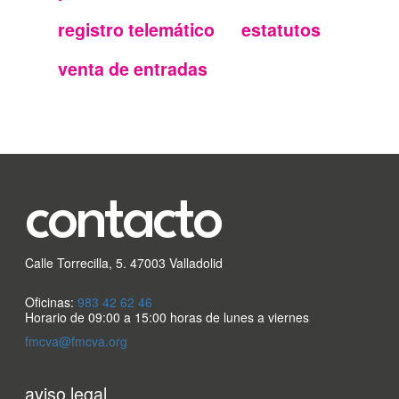
secundario
registro telemático
estatutos
FMC
venta de entradas
contacto
Calle Torrecilla, 5. 47003 Valladolid
Oficinas:
983 42 62 46
Horario de 09:00 a 15:00 horas de lunes a viernes
fmcva@fmcva.org
Menu
aviso legal