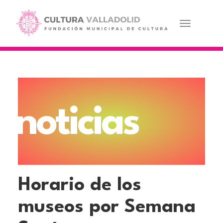
Pasar
al
contenido
Toggle navi
principal
noticias
Horario de los
museos por Semana