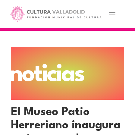
Pasar
al
contenido
Toggle navi
principal
noticias
El Museo Patio
Herreriano inaugura