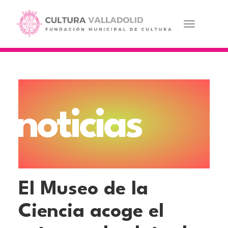
Pasar
al
contenido
Toggle navi
principal
noticias
El Museo de la
Ciencia acoge el