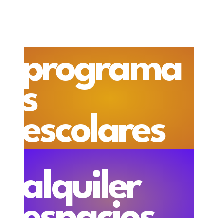
programa
s
escolares
alquiler