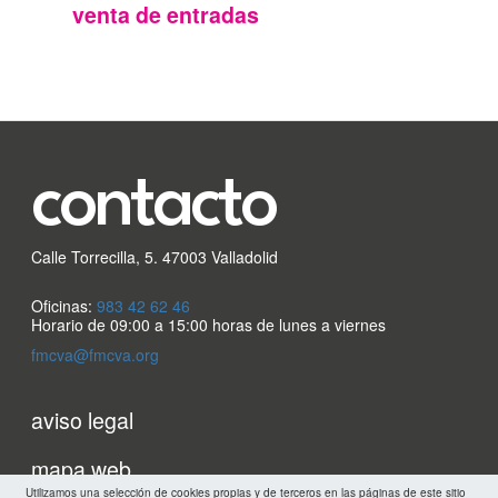
FMC
venta de entradas
contacto
Calle Torrecilla, 5. 47003 Valladolid
Oficinas:
983 42 62 46
Horario de 09:00 a 15:00 horas de lunes a viernes
fmcva@fmcva.org
Menu
aviso legal
footer
mapa web
Utilizamos una selección de cookies propias y de terceros en las páginas de este sitio