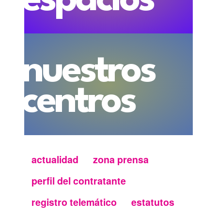
espacios
nuestros
centros
actualidad
zona prensa
Menu
perfil del contratante
secundario
registro telemático
estatutos