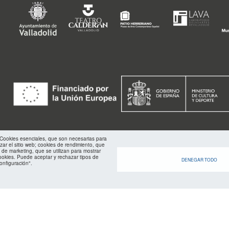
footer
FMC
: Cookies esenciales, que son necesarias para
izar el sitio web; cookies de rendimiento, que
 de marketing, que se utilizan para mostrar
ookies. Puede aceptar y rechazar tipos de
DENEGAR TODO
onfiguración".