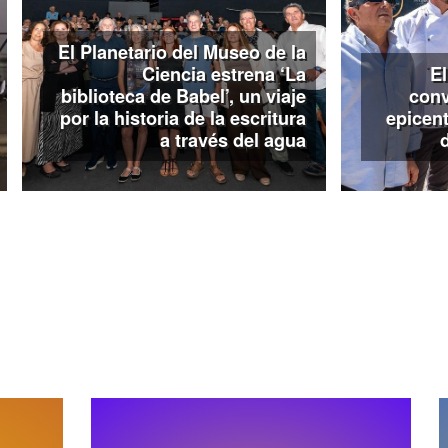
‘Versos para vender’ pued
Exposiciones de la Casa Revi
El Planetario del Museo de la
noviembre, de martes a dom
Ciencia estrena ‘La
El
18:30 a 21:30h.
biblioteca de Babel’, un viaje
conv
por la historia de la escritura
epicent
a través del agua