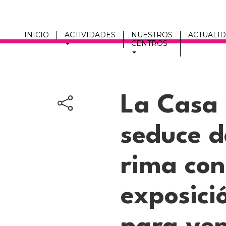
INICIO
ACTIVIDADES
NUESTROS
ACTUALI
CENTROS
Men
fmc
La Casa 
seduce d
rima con
exposici