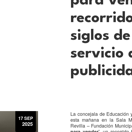
para ven
recorrid
siglos de
servicio 
publicid
La concejala de Educación y
17 SEP
esta mañana en la Sala M
2025
Revilla – Fundación Municip
para vender’
, un recorrido