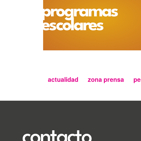
programas
escolares
actualidad
zona prensa
pe
Menu
secundario
FMC
contacto