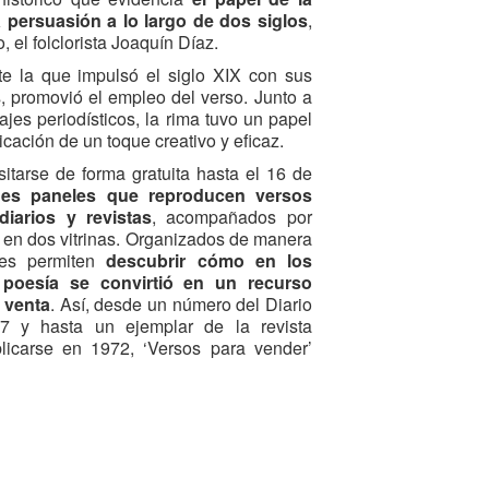
 persuasión a lo largo de dos siglos
,
el folclorista Joaquín Díaz.
nte la que impulsó el siglo XIX con sus
, promovió el empleo del verso. Junto a
es periodísticos, la rima tuvo un papel
cación de un toque creativo y eficaz.
itarse de forma gratuita hasta el 16 de
des paneles que reproducen versos
diarios y revistas
, acompañados por
 en dos vitrinas. Organizados de manera
ares permiten
descubrir cómo en los
a poesía se convirtió en un recurso
a venta
. Así, desde un número del Diario
7 y hasta un ejemplar de la revista
icarse en 1972, ‘Versos para vender’
ama de las estrategias discursivas y
n reflejo del espíritu de cada momento
las investigaciones del polígrafo
onso Cortés -cuyo 150 aniversario