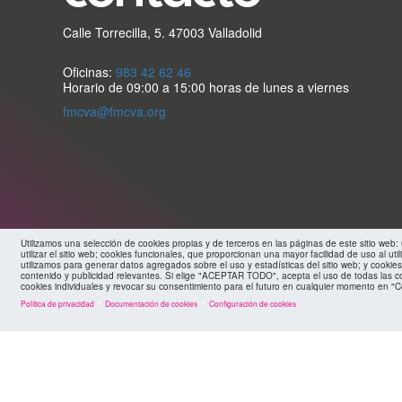
Calle Torrecilla, 5. 47003 Valladolid
Oficinas:
983 42 62 46
Horario de 09:00 a 15:00 horas de lunes a viernes
fmcva@fmcva.org
Utilizamos una selección de cookies propias y de terceros en las páginas de este sitio web
utilizar el sitio web; cookies funcionales, que proporcionan una mayor facilidad de uso al util
utilizamos para generar datos agregados sobre el uso y estadísticas del sitio web; y cookies
contenido y publicidad relevantes. Si elige "ACEPTAR TODO", acepta el uso de todas las c
cookies individuales y revocar su consentimiento para el futuro en cualquier momento en "C
Política de privacidad
Documentación de cookies
Configuración de cookies