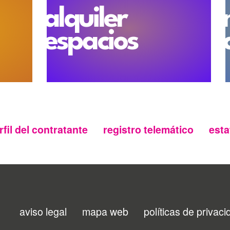
alquiler
espacios
rfil del contratante
registro telemático
esta
aviso legal
mapa web
políticas de privac
Menu