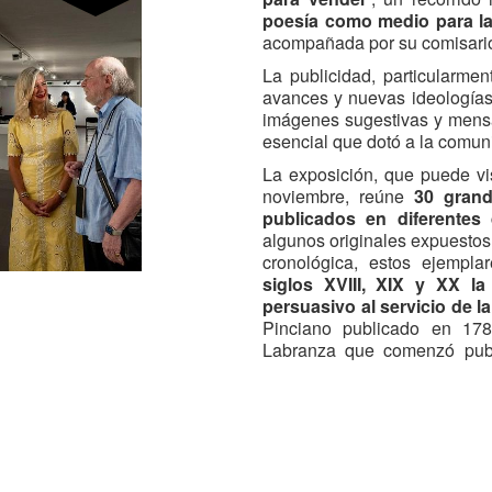
poesía como medio para la
acompañada por su comisario, 
La publicidad, particularme
avances y nuevas ideologías
imágenes sugestivas y mensaj
esencial que dotó a la comuni
La exposición, que puede vis
noviembre, reúne
30 gran
publicados en diferentes 
algunos originales expuestos
cronológica, estos ejempl
siglos XVIII, XIX y XX l
persuasivo al servicio de l
Pinciano publicado en 178
Labranza que comenzó publ
presenta un completo panor
creativas de cada época y u
histórico.
El proyecto se apoya en 
vallisoletano Narciso Al