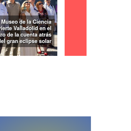
e visitarse en la Sala Municipal de
lla, con entrada gratuita,
hasta el 16 de
ingo en horario de 12:00 a 14:00 y de
 Museo de la Ciencia
ierte Valladolid en el
ro de la cuenta atrás
del gran eclipse solar