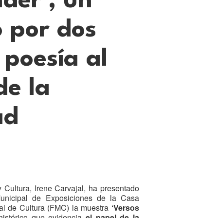
der’, un
o por dos
 poesía al
de la
ad
 Cultura, Irene Carvajal, ha presentado
unicipal de Exposiciones de la Casa
al de Cultura (FMC) la muestra
‘Versos
 histórico que evidencia
el papel de la