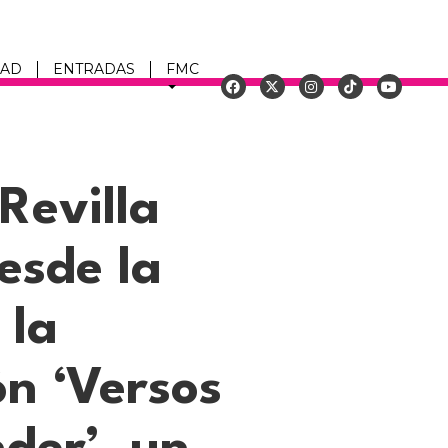
DAD
ENTRADAS
FMC
u
Revilla
esde la
 la
ón ‘Versos