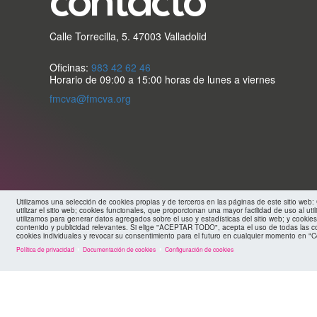
contacto
Calle Torrecilla, 5. 47003 Valladolid
Oficinas:
983 42 62 46
Horario de 09:00 a 15:00 horas de lunes a viernes
fmcva@fmcva.org
Utilizamos una selección de cookies propias y de terceros en las páginas de este sitio web
utilizar el sitio web; cookies funcionales, que proporcionan una mayor facilidad de uso al util
utilizamos para generar datos agregados sobre el uso y estadísticas del sitio web; y cookies
contenido y publicidad relevantes. Si elige "ACEPTAR TODO", acepta el uso de todas las c
cookies individuales y revocar su consentimiento para el futuro en cualquier momento en "C
Política de privacidad
Documentación de cookies
Configuración de cookies