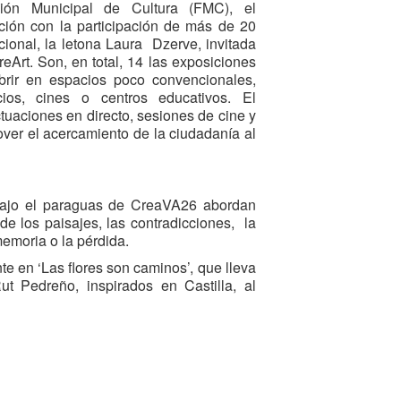
ión Municipal de Cultura (FMC), el
ción con la participación de más de 20
acional, la letona Laura Dzerve, invitada
eArt. Son, en total, 14 las exposiciones
brir en espacios poco convencionales,
ios, cines o centros educativos. El
uaciones en directo, sesiones de cine y
ver el acercamiento de la ciudadanía al
bajo el paraguas de CreaVA26 abordan
de los paisajes, las contradicciones, la
 memoria o la pérdida.
nte en ‘Las flores son caminos’, que lleva
ut Pedreño, inspirados en Castilla, al
alladolid; y en ‘Mystic Wild Australia’,
Pellicer en la tienda Cascanueces. Las
ién transportarán a la ciudadanía a a
 límite entre lo visible y lo soñado, como
el Bume en ‘Humo y lápiz’ (en Aguarrás