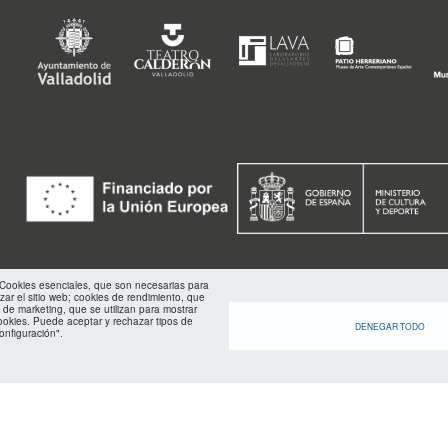
Menu
footer
FMC
: Cookies esenciales, que son necesarias para
izar el sitio web; cookies de rendimiento, que
 de marketing, que se utilizan para mostrar
ookies. Puede aceptar y rechazar tipos de
DENEGAR TODO
onfiguración".