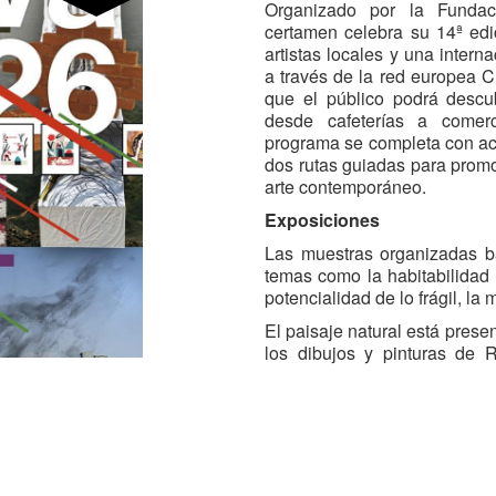
Organizado por la Fundac
certamen celebra su 14ª edi
artistas locales y una intern
a través de la red europea Cr
que el público podrá descu
desde cafeterías a comerc
programa se completa con act
dos rutas guiadas para promo
arte contemporáneo.
Exposiciones
Las muestras organizadas 
temas como la habitabilidad 
potencialidad de lo frágil, la
El paisaje natural está prese
los dibujos y pinturas de R
Museo de la Universidad de V
con ilustraciones de Paula 
exposiciones de CreaVA tamb
territorios que existen en el
proponen las series de Migu
Estudio).