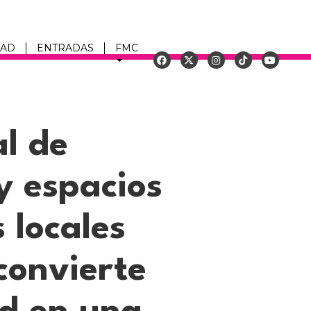
DAD
ENTRADAS
FMC
u
al de
 y espacios
 locales
convierte