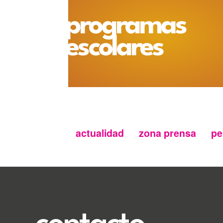
programas
escolares
actualidad
zona prensa
pe
Menu
secundario
FMC