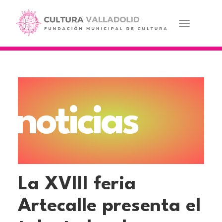
Pasar
al
contenido
Toggle navi
principal
noticias
La XVIII feria
Artecalle presenta el