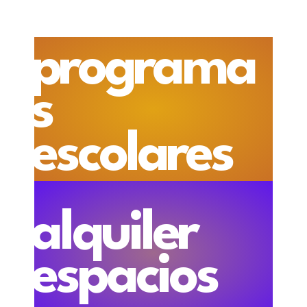
programa
s
escolares
alquiler
espacios