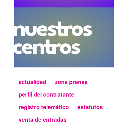
nuestros
centros
actualidad
zona prensa
Menu
perfil del contratante
secundario
registro telemático
estatutos
FMC
venta de entradas