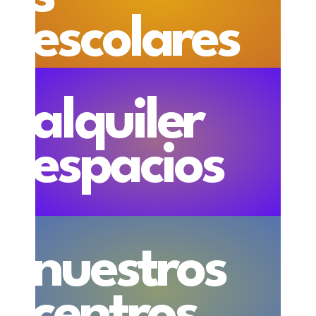
escolares
alquiler
espacios
nuestros
centros