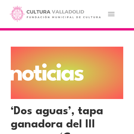
Pasar
al
contenido
Toggle navi
principal
noticias
‘Dos aguas’, tapa
ganadora del III