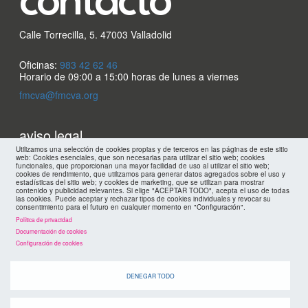
contacto
Calle Torrecilla, 5. 47003 Valladolid
Oficinas:
983 42 62 46
Horario de 09:00 a 15:00 horas de lunes a viernes
fmcva@fmcva.org
Menu
aviso legal
Utilizamos una selección de cookies propias y de terceros en las páginas de este sitio
web: Cookies esenciales, que son necesarias para utilizar el sitio web; cookies
footer
mapa web
funcionales, que proporcionan una mayor facilidad de uso al utilizar el sitio web;
cookies de rendimiento, que utilizamos para generar datos agregados sobre el uso y
estadísticas del sitio web; y cookies de marketing, que se utilizan para mostrar
contenido y publicidad relevantes. Si elige "ACEPTAR TODO", acepta el uso de todas
políticas de privacidad
FMC
las cookies. Puede aceptar y rechazar tipos de cookies individuales y revocar su
consentimiento para el futuro en cualquier momento en "Configuración".
Política de privacidad
cookies
Documentación de cookies
Configuración de cookies
DENEGAR TODO