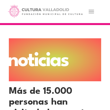
Pasar
al
contenido
Toggle navi
principal
noticias
Más de 15.000
personas han