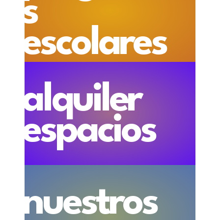
s
escolares
alquiler
espacios
nuestros