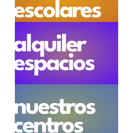
escolares
alquiler
espacios
nuestros
centros