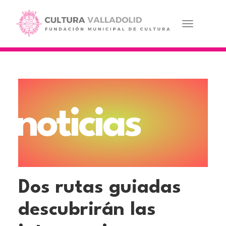
Pasar
al
contenido
Toggle navi
principal
noticias
Dos rutas guiadas
descubrirán las