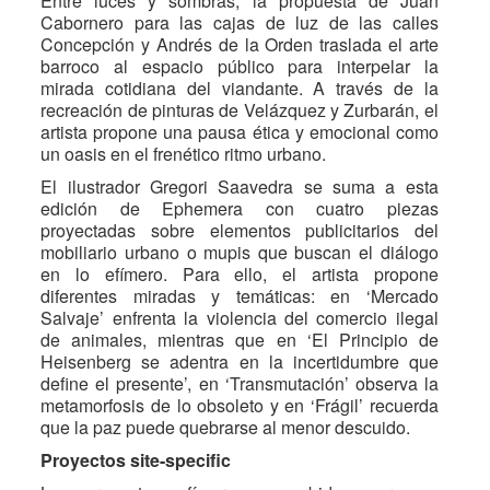
Entre luces y sombras, la propuesta de Juan
Cabornero para las cajas de luz de las calles
Concepción y Andrés de la Orden traslada el arte
barroco al espacio público para interpelar la
mirada cotidiana del viandante. A través de la
recreación de pinturas de Velázquez y Zurbarán, el
artista propone una pausa ética y emocional como
un oasis en el frenético ritmo urbano.
El ilustrador Gregori Saavedra se suma a esta
edición de Ephemera con cuatro piezas
proyectadas sobre elementos publicitarios del
mobiliario urbano o mupis que buscan el diálogo
en lo efímero. Para ello, el artista propone
diferentes miradas y temáticas: en ‘Mercado
Salvaje’ enfrenta la violencia del comercio ilegal
de animales, mientras que en ‘El Principio de
Heisenberg se adentra en la incertidumbre que
define el presente’, en ‘Transmutación’ observa la
metamorfosis de lo obsoleto y en ‘Frágil’ recuerda
que la paz puede quebrarse al menor descuido.
Proyectos site-specific