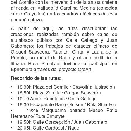
del Corrillo con la intervención de la artista chilena
afincada en Valladolid Carolina Medina (conocida
como Crayolina) en los cuadros eléctricos de esta
pequeña plaza.
A partir de aquí, las rutas descubrirán las
creaciones realizadas también sobre cajas de
alumbrado público por Celia Gallego y Juan
Cabornero; los trabajos de carácter efímero de
Gregori Saavedra, Ratpitot, Oihan y Laura de la
Puente, un mural de Rage y el arte textil de la
lituana Ruta Simutytè, invitada a participar en
Ephemera a través del proyecto CreArt.
Recorrido de las rutas:
• 18:30h Plaza del Corrillo / Crayolina ilustración
• 18:50h Plaza Zorrilla / Gregori Saavedra
• 19:10 Acera Recoletos / Celia Gallego
• 19:30 Escaparate Bang Olufsen / Ruta Simutyte
• 19:45 Marquesina entrada Museo Patio
Herreriano/ Ruta Simutyte
• 19:50h Calle Concepción / Juan Cabornero
• 20:05h Calle Gardoqui / Rage