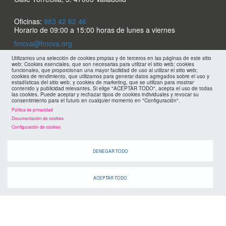
Oficinas:
983 42 62 46
Horario de 09:00 a 15:00 horas de lunes a viernes
fmcva@fmcva.org
Utilizamos una selección de cookies propias y de terceros en las páginas de este sitio
Menu
web: Cookies esenciales, que son necesarias para utilizar el sitio web; cookies
aviso legal
funcionales, que proporcionan una mayor facilidad de uso al utilizar el sitio web;
cookies de rendimiento, que utilizamos para generar datos agregados sobre el uso y
estadísticas del sitio web; y cookies de marketing, que se utilizan para mostrar
contenido y publicidad relevantes. Si elige "ACEPTAR TODO", acepta el uso de todas
footer
mapa web
las cookies. Puede aceptar y rechazar tipos de cookies individuales y revocar su
consentimiento para el futuro en cualquier momento en "Configuración".
Política de privacidad
políticas de privacidad
FMC
Documentación de cookies
Configuración de cookies
cookies
DENEGAR TODO
ACEPTAR TODO