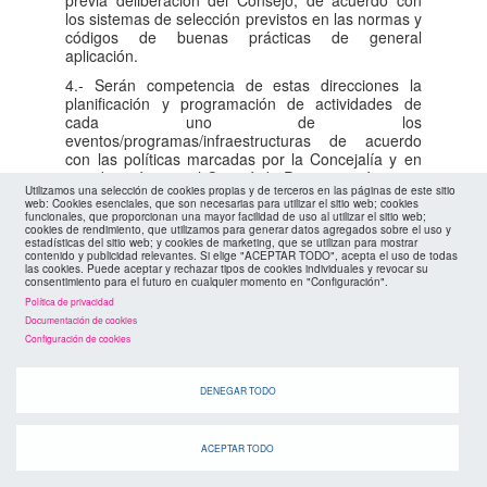
previa deliberación del Consejo, de acuerdo con
los sistemas de selección previstos en las normas y
códigos de buenas prácticas de general
aplicación.
4.- Serán competencia de estas direcciones la
planificación y programación de actividades de
cada uno de los
eventos/programas/infraestructuras de acuerdo
con las políticas marcadas por la Concejalía y en
coordinación con el Comité de Programación o, en
Utilizamos una selección de cookies propias y de terceros en las páginas de este sitio
su defecto, con las direcciones del resto de las
web: Cookies esenciales, que son necesarias para utilizar el sitio web; cookies
estructuras, y aquellas que se determinen en el
funcionales, que proporcionan una mayor facilidad de uso al utilizar el sitio web;
cookies de rendimiento, que utilizamos para generar datos agregados sobre el uso y
momento de su creación, pudiendo ostentar
estadísticas del sitio web; y cookies de marketing, que se utilizan para mostrar
competencias delegadas por los órganos de
contenido y publicidad relevantes. Si elige "ACEPTAR TODO", acepta el uso de todas
gobierno o de dirección en su ámbito de
las cookies. Puede aceptar y rechazar tipos de cookies individuales y revocar su
consentimiento para el futuro en cualquier momento en "Configuración".
responsabilidad.
Política de privacidad
Documentación de cookies
Configuración de cookies
Artículo 18. Incompatibilidades del personal de
Dirección
Las personas titulares de puestos de dirección
DENEGAR TODO
estarán sujetas al régimen de incompatibilidades
del personal al servicio de las Administraciones
Públicas.
ACEPTAR TODO