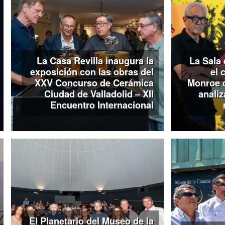
domingo)
las Salas Mun
Francesas, La Pasión y C
organiza visitas guiadas a
Sorolla, Romero de Torres 
22:00h) y la Sala de Las Fr
vida increíble’ (sábado a 
La Casa Revilla inaugura la
La Sala 
necesidad de inscripción prev
exposición con las obras del
el 
El público familiar será prota
XXV Concurso de Cerámica
Monroe 
visitas teatralizadas para con
Ciudad de Valladolid – XII
analiz
el sábado 16 de mayo a l
Encuentro Internacional
inscripción previa en el 983
Museos, el centro dedicado 
la una de la madrugada, mien
forma extraordinaria con entr
Niños y familias podrán d
temporales y la colección p
amplía su horario: alargará s
madrugada del domingo (entr
el lunes de 10:00 a 18:00h 
entrada libre todo el día. A
de planetario con acceso med
El Planetario del Museo de la
propio museo el sábado desd