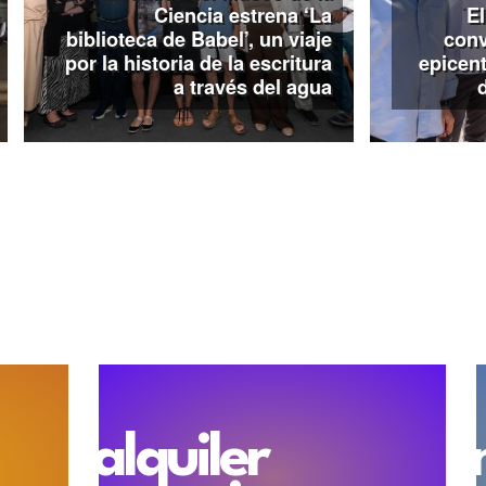
Ciencia estrena ‘La
El
día y el lunes desde las 1
mañana y desde las 15:30h pa
biblioteca de Babel’, un viaje
conv
por la historia de la escritura
epicent
Por su parte, la
casa-museo 
a través del agua
de microteatro La promes
(sábado con pases cada ho
entrada es gratuita con inv
centro abrirá de forma extra
visitas guiadas en horario 
obsequio para todas las 
Internacional de los Museos.
El
Museo Nacional de Escu
Museos con el microconciert
una experiencia que invita a 
Club Valladolid (sábado 16,
horario ampliado hasta l
Museo Casa de Cervante
gratuita (de 09:30 a 15:00 y 
Otro espacio que se inc
Exposiciones Teresa Ortega
alquiler
permitirá visitar la muestra 
de lo que nos queda’, de J