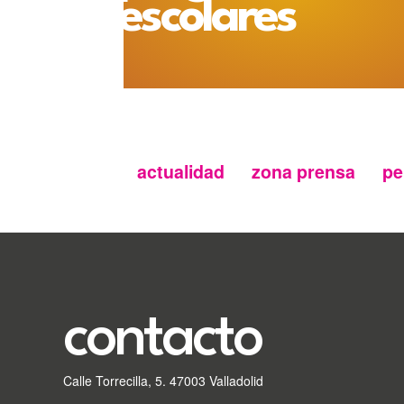
escolares
actualidad
zona prensa
pe
Menu
secundario
FMC
contacto
Calle Torrecilla, 5. 47003 Valladolid