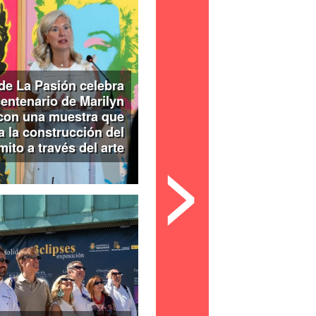
icipales de Exposiciones de Las
asa Revilla.
Las salas de La Pasión
 su muestra ‘Tres visiones de España:
y Solana’ (sábado a las 20:00 y a las
ancesas, a ‘La Baronesa de Wilson: una
las 20:00 y a las 21:30h), ambas sin
de La Pasión celebra
ia.
centenario de Marilyn
gonista en la
casa-museo de Colón
con
con una muestra que
ocer la historia del almirante y sus viajes
a la construcción del
as 19:00, 21:00 y 23:00 horas, con
>
mito a través del arte
 291 353. Con motivo de la Noche de los
al navegante extenderá su horario hasta
tras que el lunes abrirá sus puertas de
ada gratuita (cierre el domingo 17).
isfrutar también de las exposiciones
ermanente del
Museo de la Ciencia
, que
u apertura del sábado hasta la una de la
ada gratuita desde las 19:15h) y abrirá
–Casa del Río, de 10:00 a 14:30h-, con
demás, ofrece una programación especial
iante invitación. Pueden retirarse en el
e las 19:15h para las sesiones de este