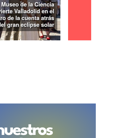
 Museo de la Ciencia
0:00 para los pases de en horario de
ra los de tarde de esta jornada.
ierte Valladolid en el
ro de la cuenta atrás
de José Zorrilla
acoge el espectáculo
del gran eclipse solar
a, basado en la leyenda de Bécquer
ra entre las 20:30 y las 00:30h). La
itación, disponible en su recepción. El
ordinaria el lunes 18, con una oferta de
ininterrumpido de 10:00 a 20:00h, y un
personas que se acerquen en el Día
ltura
celebra la Noche Europea de los
o ‘Instrucciones para bailar un swing’,
bailar a ritmo del swing y el jazz de Hot
 pases a las 20:30, 21:30 y 22:30h) y
a madrugada. El mismo sábado 16,
el
s
se suma a la celebración con entrada
de 18:00h a 01:00h del domingo 17).
orpora al programa es la
Sala de
 Coca, en el Palacio de Pimentel
, que
nuestros
‘Lo que estamos perdiendo y la fragilidad
ulia Gallego, con un horario especial