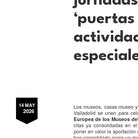
jornadas
‘puertas
activida
especial
14 MAY
Los museos, casas-museo y 
2026
Valladolid se unen para ce
Europea de los Museos del
citas ya consolidadas en el
poner en valor la aportación
han consolidado como un mo