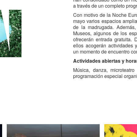
a través de un completo prog
Con motivo de la Noche Eur
mayo varios espacios amplia
de la madrugada. Además, e
Museos, algunos de los espa
ofrecerán entrada gratuita.
ellos acogerán actividades 
un momento de encuentro con
Actividades abiertas y hora
Música, danza, microteatro
programación especial organiz
El
Museo Patio Herreria
Acciones en casa
, pieza de
20 años y que alcanzó relev
Bienal de Venecia bajo el c
ofrecerá visitas guiadas en 
madrugada del domingo 17 y 
También abrirán sus puert
domingo y de forma extraordin