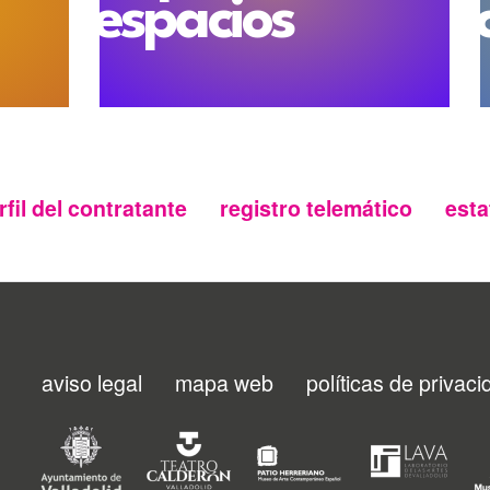
espacios
(desde las 12:00h del sábad
lunes 18 en horario de maña
cuatro pases de danza cont
las 12:00, 18:00, 20:00 y 22:
También presentará su colec
Ana
, que organiza una visit
día (de 20:00h a 01:00h del
tendrá coste.
rfil del contratante
registro telemático
esta
Los museos de la ciudad ace
territorios. Es el caso de la
Ca
lunes 18 con visitas guiadas 
13:00 y entre las 17:00 y la
suma al programa con apertur
Por último, la
colección
Caballería
celebrará una jorn
11:00 y las 14:00h, el público
aviso legal
mapa web
políticas de privac
Menu
prefijado por los fondos del c
Museo Patio Herreriano
footer
• Apertura extraordinaria: 
lunes de 11:00 a 20:00h.