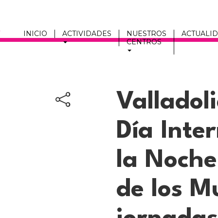
INICIO
ACTIVIDADES
NUESTROS
ACTUALI
CENTROS
Men
fmc
Valladoli
Día Inte
la Noch
de los M