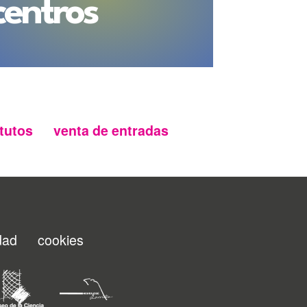
centros
o 16 hasta la una de la madrugada y el
na y tarde). Además, el sábado acogerá
emporánea a cargo de Paula Valbuena a
30h.
ción el
Museo de San Joaquín y Santa
a guiada el sábado 16 a las 23:00h. Este
 domingo) y el lunes 18, la entrada no
tutos
venta de entradas
rcan a los visitantes también a otros
sa de la India
, que abrirá sus puertas el
sin coste (cada hora entre las 10:00 y las
s 19:00h), y del Museo Oriental, que se
a gratuita durante el lunes.
 museográfica de la Academia de
ada de puertas. Así, el lunes, entre las
 podrá visitar de forma libre un itinerario
idad
cookies
entro.
sábado de 11:00h a 01:00h del domingo y