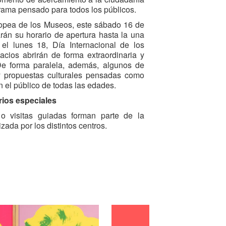
rama pensado para todos los públicos.
opea de los Museos, este sábado 16 de
rán su horario de apertura hasta la una
l lunes 18, Día Internacional de los
cios abrirán de forma extraordinaria y
 De forma paralela, además, algunos de
y propuestas culturales pensadas como
 el público de todas las edades.
rios especiales
 o visitas guiadas forman parte de la
ada por los distintos centros.
no
proyectará del 16 al 18 de mayo
 David Bestué y Marc Vives que cumple
ancia internacional tras su paso por la
omisariado de Daniel Birnbaum. Además,
un horario ampliado, hasta la una de la
el lunes 18 de 11:00 a 20:00h.
as hasta la una de la madrugada del
aria el lunes (con cierre la jornada del