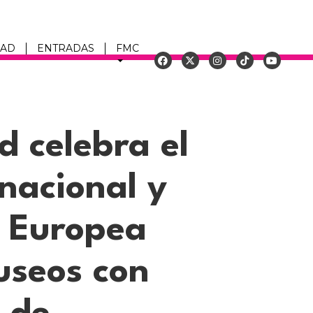
DAD
ENTRADAS
FMC
u
d celebra el
rnacional y
e Europea
useos con