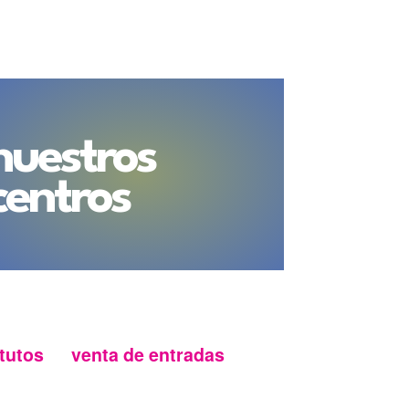
nuestros
centros
tutos
venta de entradas