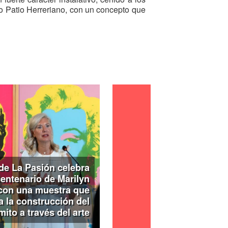
o Patio Herreriano, con un concepto que
ificados de la palabra tránsito: desde el
tido místico, entendido como el paso de
scendencia.
ede visitarse con entrada gratuita hasta el
de La Pasión celebra
centenario de Marilyn
con una muestra que
a la construcción del
mito a través del arte