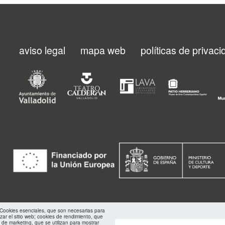
aviso legal
mapa web
políticas de privac
Menu
footer
FMC
: Cookies esenciales, que son necesarias para
izar el sitio web; cookies de rendimiento, que
 de marketing, que se utilizan para mostrar