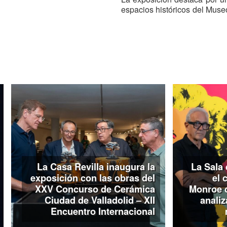
espacios históricos del Muse
responde a los múltiples sign
flujo de movimiento a un sen
la vida a la muerte y a la tra
'David Delfín, en tránsito' pu
11 de enero de 2026.
La Casa Revilla inaugura la
La Sala 
exposición con las obras del
el 
XXV Concurso de Cerámica
Monroe 
Ciudad de Valladolid – XII
analiz
Encuentro Internacional