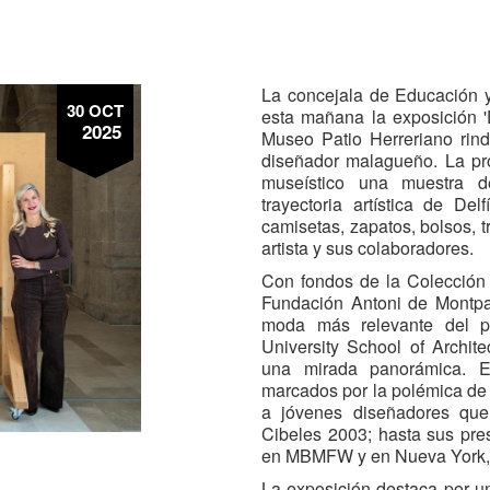
La concejala de Educación y
30 OCT
esta mañana la exposición 'D
2025
Museo Patio Herreriano rin
diseñador malagueño. La pro
museístico una muestra 
trayectoria artística de Del
camisetas, zapatos, bolsos, t
artista y sus colaboradores.
Con fondos de la Colección 
Fundación Antoni de Montpa
moda más relevante del p
University School of Archit
una mirada panorámica. E
marcados por la polémica de 
a jóvenes diseñadores que
Cibeles 2003; hasta sus pre
en MBMFW y en Nueva York,
La exposición destaca por un 