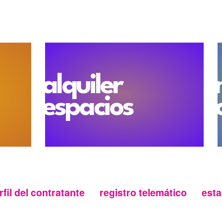
alquiler
espacios
rfil del contratante
registro telemático
esta