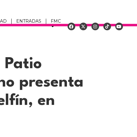
DAD
ENTRADAS
FMC
u
 Patio
no presenta
lfín, en