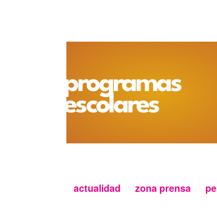
programas
escolares
actualidad
zona prensa
pe
Menu