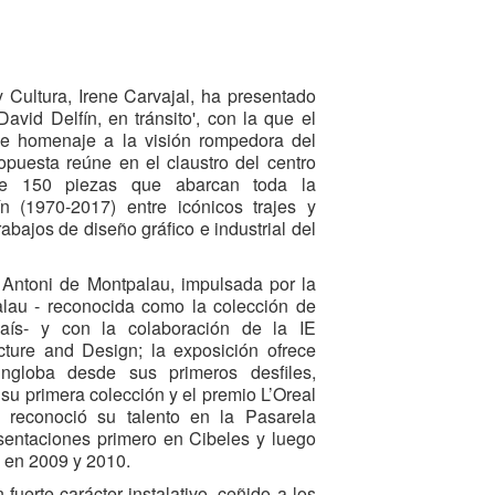
 Cultura, Irene Carvajal, ha presentado
avid Delfín, en tránsito', con la que el
de homenaje a la visión rompedora del
puesta reúne en el claustro del centro
de 150 piezas que abarcan toda la
fín (1970-2017) entre icónicos trajes y
rabajos de diseño gráfico e industrial del
Antoni de Montpalau, impulsada por la
lau - reconocida como la colección de
aís- y con la colaboración de la IE
ecture and Design; la exposición ofrece
ngloba desde sus primeros desfiles,
su primera colección y el premio L’Oreal
 reconoció su talento en la Pasarela
sentaciones primero en Cibeles y luego
 en 2009 y 2010.
fuerte carácter instalativo, ceñido a los