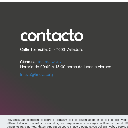
secundario
FMC
contacto
Calle Torrecilla, 5. 47003 Valladolid
Oficinas:
983 42 62 46
Horario de 09:00 a 15:00 horas de lunes a viernes
fmcva@fmcva.org
Utilizamos una selección de cookies propias y de terceros en las páginas de este sitio web
utilizar el sitio web; cookies funcionales, que proporcionan una mayor facilidad de uso al util
utilizamos para generar datos agregados sobre el uso y estadísticas del sitio web; y cookies