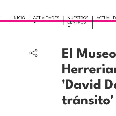
INICIO
ACTIVIDADES
NUESTROS
ACTUALI
CENTROS
Men
fmc
El Museo
Herreria
'David De
tránsito'