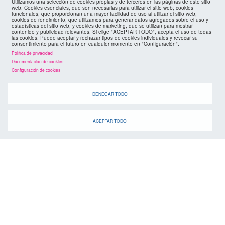
Utilizamos una selección de cookies propias y de terceros en las páginas de este sitio
footer
mapa web
web: Cookies esenciales, que son necesarias para utilizar el sitio web; cookies
funcionales, que proporcionan una mayor facilidad de uso al utilizar el sitio web;
cookies de rendimiento, que utilizamos para generar datos agregados sobre el uso y
estadísticas del sitio web; y cookies de marketing, que se utilizan para mostrar
políticas de privacidad
FMC
contenido y publicidad relevantes. Si elige "ACEPTAR TODO", acepta el uso de todas
las cookies. Puede aceptar y rechazar tipos de cookies individuales y revocar su
consentimiento para el futuro en cualquier momento en "Configuración".
cookies
Política de privacidad
Documentación de cookies
Configuración de cookies
DENEGAR TODO
ACEPTAR TODO