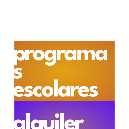
programa
s
escolares
alquiler