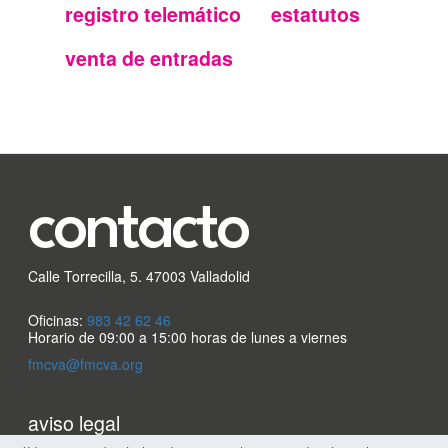
secundario
registro telemático
estatutos
FMC
venta de entradas
contacto
Calle Torrecilla, 5. 47003 Valladolid
Oficinas:
983 42 62 46
Horario de 09:00 a 15:00 horas de lunes a viernes
fmcva@fmcva.org
Menu
aviso legal