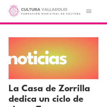
Pasar
al
contenido
Toggle navi
principal
noticias
La Casa de Zorrilla
dedica un ciclo de