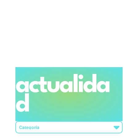
actualida
d