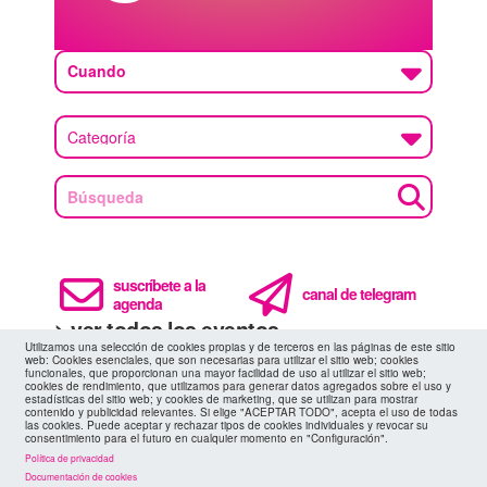
Cuando
suscríbete a la
canal de telegram
agenda
> ver todos los eventos
Utilizamos una selección de cookies propias y de terceros en las páginas de este sitio
web: Cookies esenciales, que son necesarias para utilizar el sitio web; cookies
funcionales, que proporcionan una mayor facilidad de uso al utilizar el sitio web;
cookies de rendimiento, que utilizamos para generar datos agregados sobre el uso y
estadísticas del sitio web; y cookies de marketing, que se utilizan para mostrar
contenido y publicidad relevantes. Si elige "ACEPTAR TODO", acepta el uso de todas
11 AGO
las cookies. Puede aceptar y rechazar tipos de cookies individuales y revocar su
consentimiento para el futuro en cualquier momento en "Configuración".
Política de privacidad
Documentación de cookies