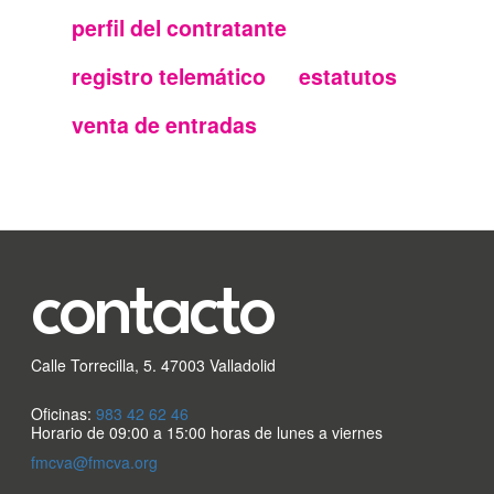
Menu
perfil del contratante
secundario
registro telemático
estatutos
FMC
venta de entradas
contacto
Calle Torrecilla, 5. 47003 Valladolid
Oficinas:
983 42 62 46
Horario de 09:00 a 15:00 horas de lunes a viernes
fmcva@fmcva.org