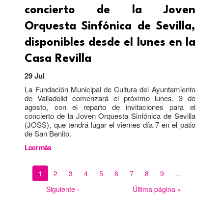
concierto de la Joven
Orquesta Sinfónica de Sevilla,
disponibles desde el lunes en la
Casa Revilla
29 Jul
La Fundación Municipal de Cultura del Ayuntamiento
de Valladolid comenzará el próximo lunes, 3 de
agosto, con el reparto de invitaciones para el
concierto de la Joven Orquesta Sinfónica de Sevilla
(JOSS), que tendrá lugar el viernes día 7 en el patio
de San Benito.
Leer más
Página
1
Página
2
Página
3
Página
4
Página
5
Página
6
Página
7
Página
8
Página
9
…
Paginación
actual
Siguiente
Siguiente ›
Última
Última página »
página
página