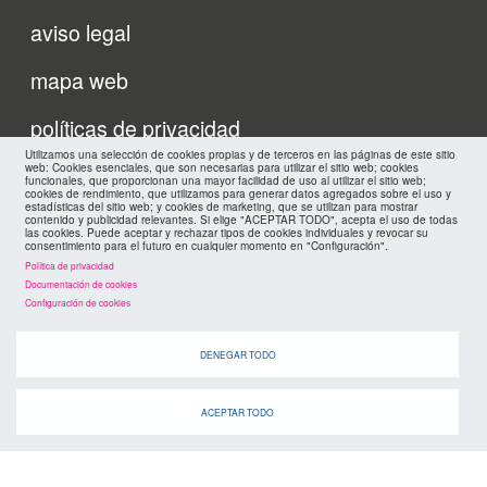
Menu
aviso legal
footer
mapa web
políticas de privacidad
FMC
Utilizamos una selección de cookies propias y de terceros en las páginas de este sitio
cookies
web: Cookies esenciales, que son necesarias para utilizar el sitio web; cookies
funcionales, que proporcionan una mayor facilidad de uso al utilizar el sitio web;
cookies de rendimiento, que utilizamos para generar datos agregados sobre el uso y
estadísticas del sitio web; y cookies de marketing, que se utilizan para mostrar
contenido y publicidad relevantes. Si elige "ACEPTAR TODO", acepta el uso de todas
las cookies. Puede aceptar y rechazar tipos de cookies individuales y revocar su
consentimiento para el futuro en cualquier momento en "Configuración".
Política de privacidad
Documentación de cookies
Configuración de cookies
DENEGAR TODO
ACEPTAR TODO