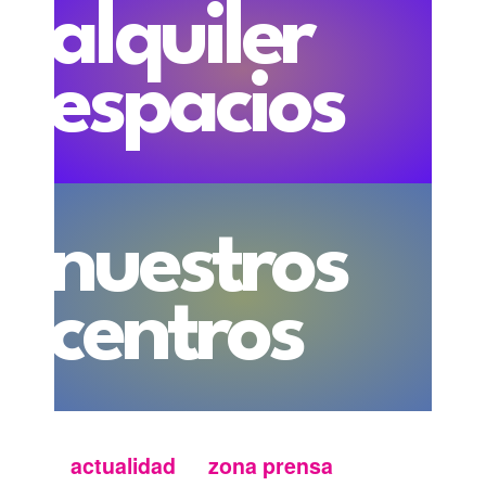
alquiler
espacios
nuestros
centros
actualidad
zona prensa