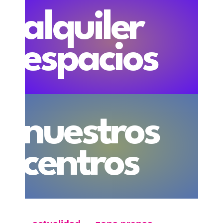
alquiler
espacios
nuestros
centros