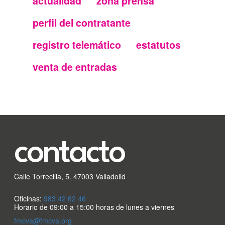
actualidad
zona prensa
Menu
perfil del contratante
secundario
registro telemático
estatutos
FMC
venta de entradas
contacto
Calle Torrecilla, 5. 47003 Valladolid
Oficinas:
983 42 62 46
Horario de 09:00 a 15:00 horas de lunes a viernes
fmcva@fmcva.org