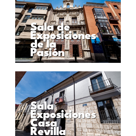
Sala de
Exposiciones
de la
Pasión
Sala
Exposiciones
Casa
Revilla