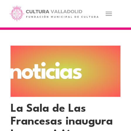
Pasar
al
contenido
Toggle navi
principal
noticias
La Sala de Las
Francesas inaugura