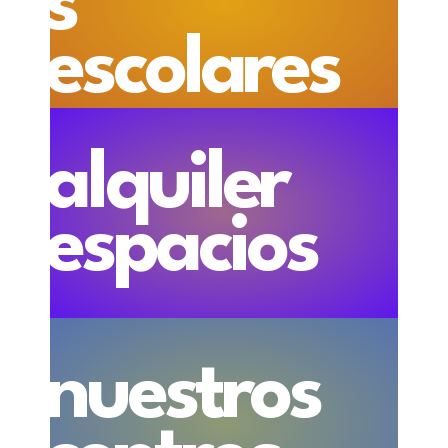
s
escolares
alquiler
espacios
nuestros