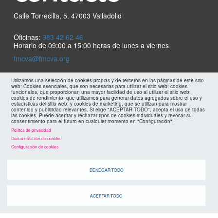
Calle Torrecilla, 5. 47003 Valladolid
Oficinas:
983 42 62 46
Horario de 09:00 a 15:00 horas de lunes a viernes
fmcva@fmcva.org
Menu
Utilizamos una selección de cookies propias y de terceros en las páginas de este sitio
aviso legal
web: Cookies esenciales, que son necesarias para utilizar el sitio web; cookies
funcionales, que proporcionan una mayor facilidad de uso al utilizar el sitio web;
cookies de rendimiento, que utilizamos para generar datos agregados sobre el uso y
estadísticas del sitio web; y cookies de marketing, que se utilizan para mostrar
footer
mapa web
contenido y publicidad relevantes. Si elige "ACEPTAR TODO", acepta el uso de todas
las cookies. Puede aceptar y rechazar tipos de cookies individuales y revocar su
consentimiento para el futuro en cualquier momento en "Configuración".
políticas de privacidad
FMC
Política de privacidad
Documentación de cookies
Configuración de cookies
cookies
DENEGAR TODO
ACEPTAR TODO