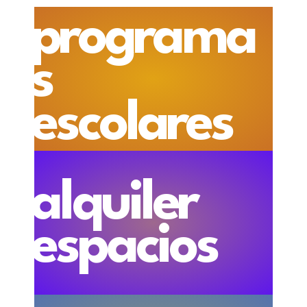
programa
s
escolares
alquiler
espacios