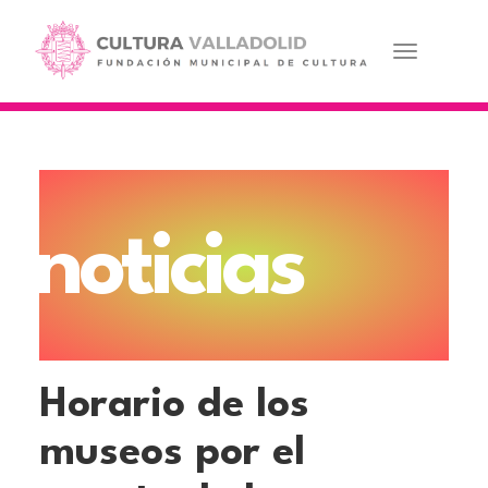
Pasar
al
contenido
Toggle navi
principal
noticias
Horario de los
museos por el