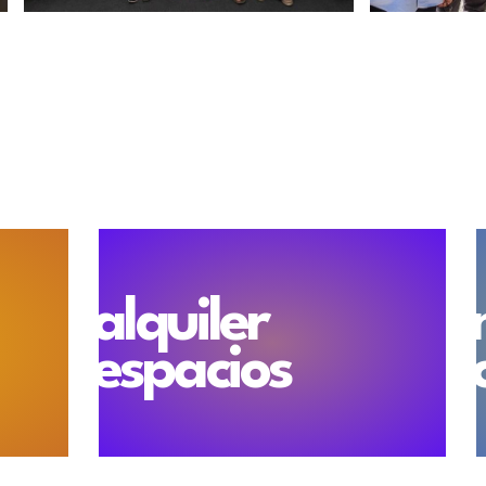
alquiler
espacios