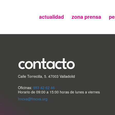
actualidad
zona prensa
pe
Menu
secundario
FMC
contacto
Calle Torrecilla, 5. 47003 Valladolid
Oficinas:
983 42 62 46
Horario de 09:00 a 15:00 horas de lunes a viernes
fmcva@fmcva.org