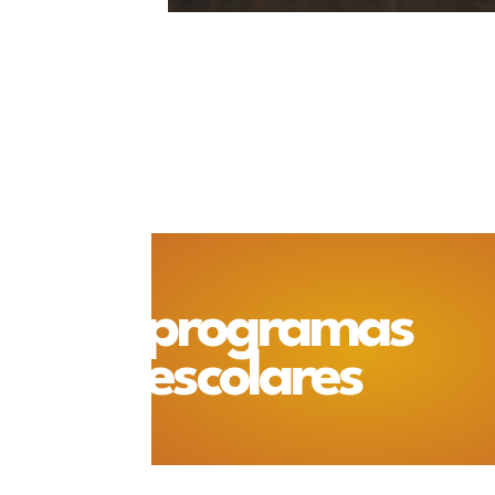
programas
escolares