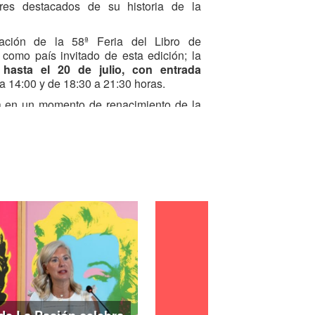
es destacados de su historia de la
ción de la 58ª Feria del Libro de
 como país invitado de esta edición; la
e
hasta el 20 de julio, con entrada
 a 14:00 y de 18:30 a 21:30 horas.
a en un momento de renacimiento de la
omienza una vez concluida la Guerra del
oyecta hasta mediados del siglo XX.
a dorada’ de este medio gracias a los
 talento excepcional de un puñado de
o o residencia, tienen fuertes lazos con
 estertores del siglo XIX arranca con la
Vargas,
impulsor del desarrollo de este
 primera etapa está representada en la
anuel Figueroa Aznar,
quien introdujo
 en la época, de retratar indígenas en el
mbi,
pionero de la fotografía de retrato.
ás de por su trabajo en el estudio, por
 del Machu Pichu en los años 20 del
ron a convertir el enclave en un símbolo