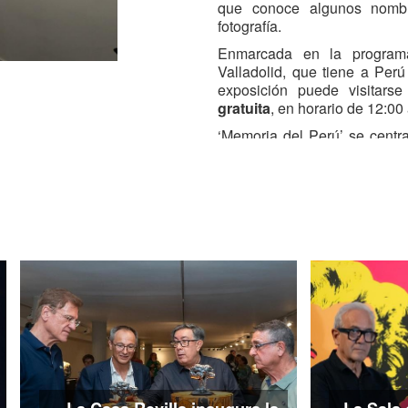
que conoce algunos nombr
fotografía.
Enmarcada en la programa
Valladolid, que tiene a Perú
exposición puede visitars
gratuita
, en horario de 12:00
‘Memoria del Perú’ se centr
actividad fotográfica que c
Pacífico (1879-1884) y se pr
Perú vive una primera ‘époc
avances tecnológicos y al
fotógrafos que, por nacimient
el país. Este periodo en los
figura destacada de
Max T. 
arte en el sur andino. Esta
muestra también por
Juan M
la práctica, casi inexistente
estudio, y con
Martín Cha
Juntos son recordados, adem
las imágenes que tomaron
pasado siglo y que contribuye