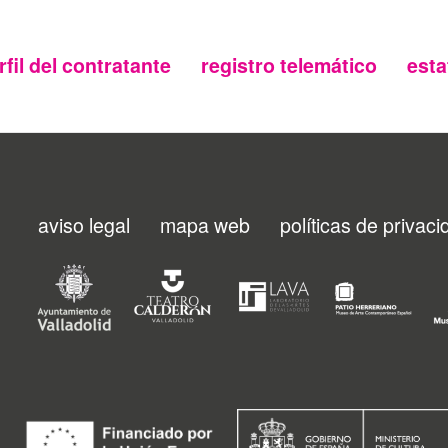
rfil del contratante
registro telemático
esta
aviso legal
mapa web
políticas de privac
Menu
footer
FMC