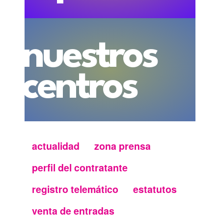
nuestros
centros
actualidad
zona prensa
Menu
perfil del contratante
secundario
registro telemático
estatutos
FMC
venta de entradas