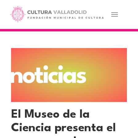
Pasar
al
contenido
Toggle navi
principal
noticias
El Museo de la
Ciencia presenta el