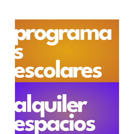
programa
s
escolares
alquiler
espacios