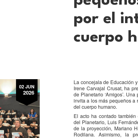
pequeños
por el in
cuerpo 
La concejala de Educación y 
02 JUN
Irene Carvajal Crusat, ha pr
2026
de Planetario ‘Amigos’. Una
invita a los más pequeños a re
del cuerpo humano.
El acto ha contado también c
del Planetario, Luis Fernán
de la proyección, Mariano 
Rodilana. Asimismo, la p