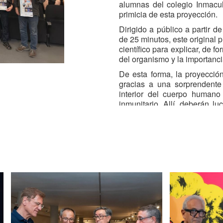
alumnas del colegio Inmacul
primicia de esta proyección.
Dirigido a público a partir 
de 25 minutos, este original 
científico para explicar, de 
del organismo y la importanci
De esta forma, la proyecció
gracias a una sorprendente 
interior del cuerpo humano
inmunitario. Allí, deberán l
recorre los diferentes órg
pulmones o el estómago-
funcionamiento.
Además, esta propuesta, tr
amistad, el trabajo en equi
público infantil actitudes de 
El precio de la entrada de 
cartelera del Planetario desd
de martes a sábados, a las 13
Con el objetivo de reforz