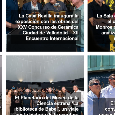
educativos, el Museo ofrecer
reserva previa.
La Casa Revilla inaugura la
La Sala 
De forma complementaria, 
(www.museocienciavalladolid.
exposición con las obras del
el 
con consejos sobre alimen
XXV Concurso de Cerámica
Monroe 
orientados a fomentar hábito
Ciudad de Valladolid – XII
analiz
Encuentro Internacional
El Planetario del Museo de la
Ciencia estrena ‘La
El
biblioteca de Babel’, un viaje
conv
por la historia de la escritura
epicent