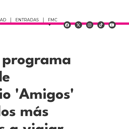
DAD
ENTRADAS
FMC
u
o programa
de
io 'Amigos'
 los más