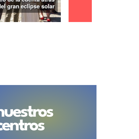
del gran eclipse solar
nuestros
centros