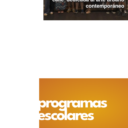
contemporáneo
programas
escolares