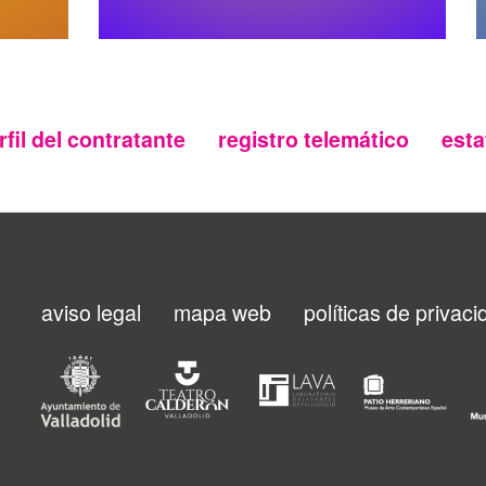
rfil del contratante
registro telemático
esta
aviso legal
mapa web
políticas de privac
Menu
footer
FMC