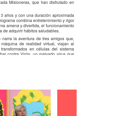
ada Misioneras, que han disfrutado en
de 3 años y con una duración aproximada
programa combina entretenimiento y rigor
forma amena y divertida, el funcionamiento
a de adquirir hábitos saludables.
n narra la aventura de tres amigos que,
máquina de realidad virtual, viajan al
 transformados en células del sistema
uchar contra Virón, un malvado virus que
anos del cuerpo -como el corazón, los
 poniendo en peligro su correcto
ansmite valores fundamentales como la
po y la inclusión, promoviendo entre el
respeto, empatía y convivencia.
‘Amigos’ es de 4 € y se incluirá en la
e el 3 de junio en el siguiente horario:
 h; y domingos a las 14 h.
ar la oferta bilingüe de los centros