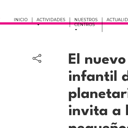
INICIO
ACTIVIDADES
NUESTROS
ACTUALI
CENTROS
Men
fmc
El nuev
infantil 
planetar
invita a