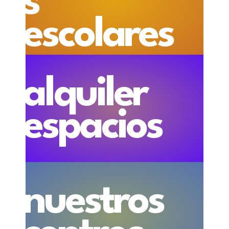
s
escolares
alquiler
espacios
nuestros