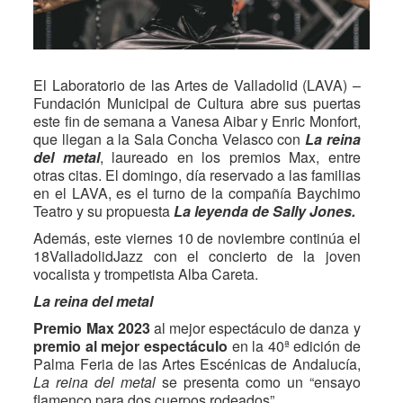
El Laboratorio de las Artes de Valladolid (LAVA) –
Fundación Municipal de Cultura abre sus puertas
este fin de semana a Vanesa Aibar y Enric Monfort,
que llegan a la Sala Concha Velasco con
La reina
del metal
, laureado en los premios Max, entre
otras citas. El domingo, día reservado a las familias
en el LAVA, es el turno de la compañía Baychimo
Teatro y su propuesta
La leyenda de Sally Jones.
Además, este viernes 10 de noviembre continúa el
18ValladolidJazz con el concierto de la joven
vocalista y trompetista Alba Careta.
La reina del metal
Premio Max 2023
al mejor espectáculo de danza y
premio al mejor espectáculo
en la 40ª edición de
Palma Feria de las Artes Escénicas de Andalucía,
La reina del metal
se presenta como un “ensayo
flamenco para dos cuerpos rodeados”.