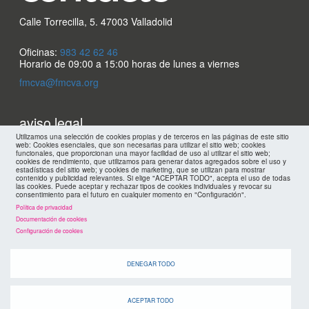
Calle Torrecilla, 5. 47003 Valladolid
Oficinas:
983 42 62 46
Horario de 09:00 a 15:00 horas de lunes a viernes
fmcva@fmcva.org
Menu
aviso legal
Utilizamos una selección de cookies propias y de terceros en las páginas de este sitio
web: Cookies esenciales, que son necesarias para utilizar el sitio web; cookies
footer
mapa web
funcionales, que proporcionan una mayor facilidad de uso al utilizar el sitio web;
cookies de rendimiento, que utilizamos para generar datos agregados sobre el uso y
estadísticas del sitio web; y cookies de marketing, que se utilizan para mostrar
políticas de privacidad
contenido y publicidad relevantes. Si elige "ACEPTAR TODO", acepta el uso de todas
FMC
las cookies. Puede aceptar y rechazar tipos de cookies individuales y revocar su
consentimiento para el futuro en cualquier momento en "Configuración".
Política de privacidad
cookies
Documentación de cookies
Configuración de cookies
DENEGAR TODO
ACEPTAR TODO