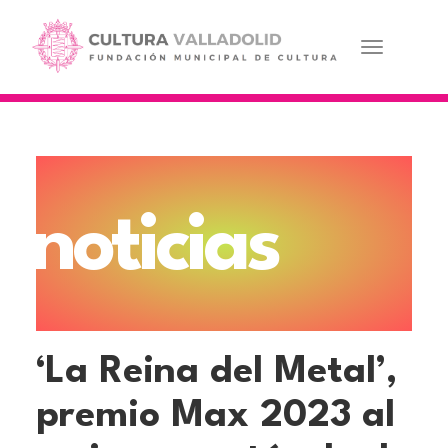
Pasar
al
contenido
Toggle navi
principal
noticias
‘La Reina del Metal’,
premio Max 2023 al