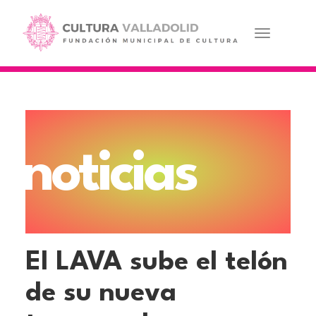
Pasar
al
contenido
Toggle navi
principal
noticias
El LAVA sube el telón
de su nueva