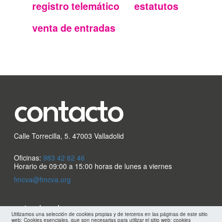
secundario
registro telemático
estatutos
FMC
venta de entradas
contacto
Calle Torrecilla, 5. 47003 Valladolid
Oficinas:
983 42 62 46
Horario de 09:00 a 15:00 horas de lunes a viernes
fmcva@fmcva.org
Menu
aviso legal
Utilizamos una selección de cookies propias y de terceros en las páginas de este sitio
web: Cookies esenciales, que son necesarias para utilizar el sitio web; cookies