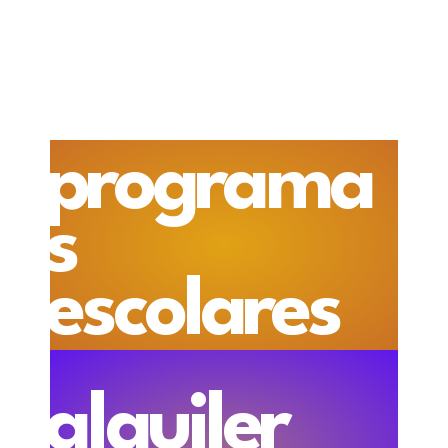
programa
s
escolares
alquiler