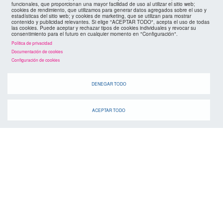
footer
funcionales, que proporcionan una mayor facilidad de uso al utilizar el sitio web;
mapa web
cookies de rendimiento, que utilizamos para generar datos agregados sobre el uso y
estadísticas del sitio web; y cookies de marketing, que se utilizan para mostrar
contenido y publicidad relevantes. Si elige "ACEPTAR TODO", acepta el uso de todas
políticas de privacidad
las cookies. Puede aceptar y rechazar tipos de cookies individuales y revocar su
FMC
consentimiento para el futuro en cualquier momento en "Configuración".
Política de privacidad
cookies
Documentación de cookies
Configuración de cookies
DENEGAR TODO
ACEPTAR TODO