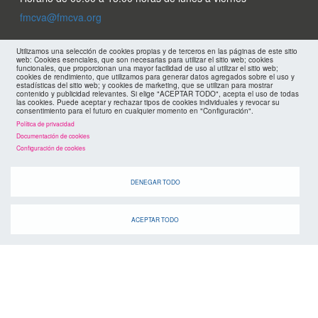
fmcva@fmcva.org
Menu
Utilizamos una selección de cookies propias y de terceros en las páginas de este sitio
aviso legal
web: Cookies esenciales, que son necesarias para utilizar el sitio web; cookies
funcionales, que proporcionan una mayor facilidad de uso al utilizar el sitio web;
cookies de rendimiento, que utilizamos para generar datos agregados sobre el uso y
footer
mapa web
estadísticas del sitio web; y cookies de marketing, que se utilizan para mostrar
contenido y publicidad relevantes. Si elige "ACEPTAR TODO", acepta el uso de todas
las cookies. Puede aceptar y rechazar tipos de cookies individuales y revocar su
consentimiento para el futuro en cualquier momento en "Configuración".
políticas de privacidad
FMC
Política de privacidad
Documentación de cookies
cookies
Configuración de cookies
DENEGAR TODO
ACEPTAR TODO