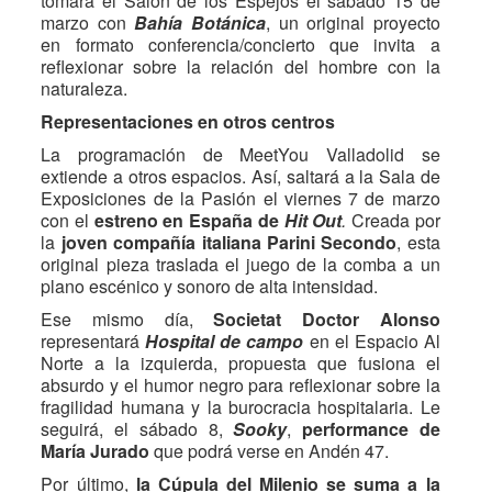
tomará el Salón de los Espejos el sábado 15 de
marzo con
Bahía Botánica
, un original proyecto
en formato conferencia/concierto que invita a
reflexionar sobre la relación del hombre con la
naturaleza.
Representaciones en otros centros
La programación de MeetYou Valladolid se
extiende a otros espacios. Así, saltará a la Sala de
Exposiciones de la Pasión el viernes 7 de marzo
con el
estreno en España de
Hit Out
.
Creada por
la
joven compañía italiana Parini Secondo
, esta
original pieza traslada el juego de la comba a un
plano escénico y sonoro de alta intensidad.
Ese mismo día,
Societat Doctor Alonso
representará
Hospital de campo
en el Espacio Al
Norte a la izquierda, propuesta que fusiona el
absurdo y el humor negro para reflexionar sobre la
fragilidad humana y la burocracia hospitalaria. Le
seguirá, el sábado 8,
Sooky
,
performance de
María Jurado
que podrá verse en Andén 47.
Por último,
la Cúpula del Milenio se suma a la