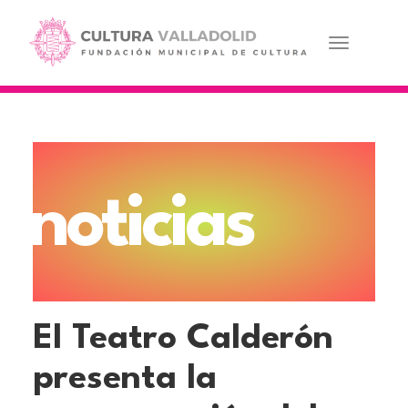
Pasar
al
contenido
Toggle navi
principal
noticias
El Teatro Calderón
presenta la