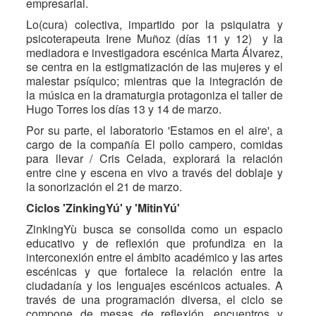
empresarial.
Lo(cura) colectiva, impartido por la psiquiatra y
psicoterapeuta Irene Muñoz (días 11 y 12) y la
mediadora e investigadora escénica Marta Álvarez,
se centra en la estigmatización de las mujeres y el
malestar psíquico; mientras que la integración de
la música en la dramaturgia protagoniza el taller de
Hugo Torres los días 13 y 14 de marzo.
Por su parte, el laboratorio 'Estamos en el aire', a
cargo de la compañía El pollo campero, comidas
para llevar / Cris Celada, explorará la relación
entre cine y escena en vivo a través del doblaje y
la sonorización el 21 de marzo.
Ciclos 'ZinkingYú' y 'MitinYú'
ZinkingYù busca se consolida como un espacio
educativo y de reflexión que profundiza en la
interconexión entre el ámbito académico y las artes
escénicas y que fortalece la relación entre la
ciudadanía y los lenguajes escénicos actuales. A
través de una programación diversa, el ciclo se
compone de mesas de reflexión, encuentros y