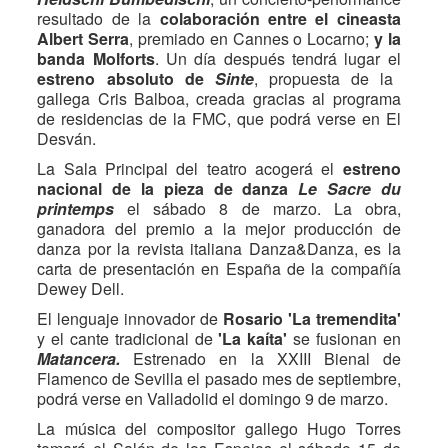
resultado de la
colaboración entre el cineasta
Albert Serra
, premiado en Cannes o Locarno;
y la
banda Molforts
. Un día después tendrá lugar el
estreno absoluto de
Sinte
, propuesta de la
gallega Cris Balboa, creada gracias al programa
de residencias de la FMC, que podrá verse en El
Desván.
La Sala Principal del teatro acogerá el
estreno
nacional de la pieza de danza
Le Sacre du
printemps
el sábado 8 de marzo. La obra,
ganadora del premio a la mejor producción de
danza por la revista italiana Danza&Danza, es la
carta de presentación en España de la compañía
Dewey Dell.
El lenguaje innovador de
Rosario 'La tremendita'
y el cante tradicional de
'La kaíta'
se fusionan en
Matancera.
Estrenado en la XXIII Bienal de
Flamenco de Sevilla el pasado mes de septiembre,
podrá verse en Valladolid el domingo 9 de marzo.
La música del compositor gallego Hugo Torres