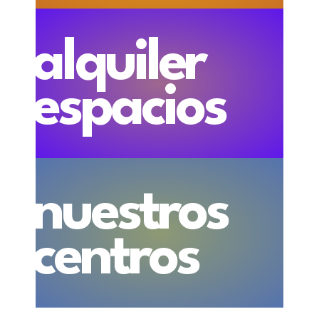
alquiler
espacios
nuestros
centros