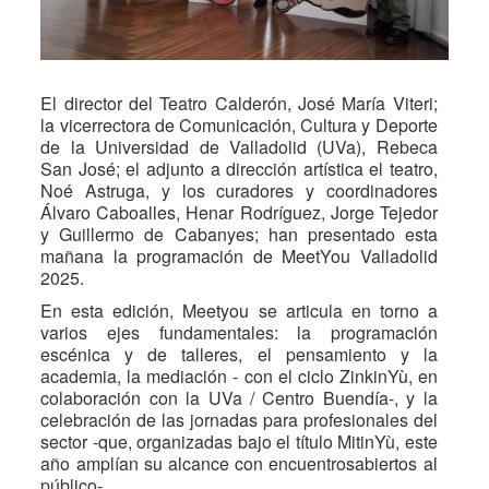
El director del Teatro Calderón, José María Viteri;
la vicerrectora de Comunicación, Cultura y Deporte
de la Universidad de Valladolid (UVa), Rebeca
San José; el adjunto a dirección artística el teatro,
Noé Astruga, y los curadores y coordinadores
Álvaro Caboalles, Henar Rodríguez, Jorge Tejedor
y Guillermo de Cabanyes; han presentado esta
mañana la programación de MeetYou Valladolid
2025.
En esta edición, Meetyou se articula en torno a
varios ejes fundamentales: la programación
escénica y de talleres, el pensamiento y la
academia, la mediación - con el ciclo ZinkinYù, en
colaboración con la UVa / Centro Buendía-, y la
celebración de las jornadas para profesionales del
sector -que, organizadas bajo el título MitinYù, este
año amplían su alcance con encuentrosabiertos al
público-.