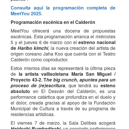
Consulta aquí la programación completa de
MeetYou 2025
.
Programación escénica en el Calderón
MeetYou ofrecerá una docena de propuestas
escénicas. Esta programación arranca el miércoles
5 y el jueves 6 de marzo con el
estreno nacional
de
Haribo kimchi
,
la nueva creación del artista de
origen coreano Jaha Koo que cuenta con el Teatro
Calderón como coproductor.
Estos mismos días se representará la última pieza
de
la artista vallisoletana María San Miguel /
Proyecto 43-2. T
he big crunch, apuntes para un
proceso de (re)escritura
, que tendrá su
esteno
absoluto
en El Desván del Calderón, es una
performance catártica que profundiza en el duelo y
el dolor, creada gracias al apoyo de la Fundación
Municipal de Cultura a través de su programa de
residencias artísticas.
El viernes 7 de marzo, la Sala Delibes acogerá
Heidschi Bumbedischi
, un concierto-performance