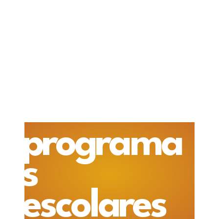
programa
s
escolares