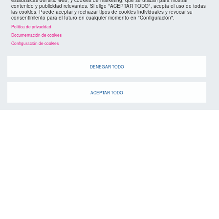
estadísticas del sitio web; y cookies de marketing, que se utilizan para mostrar
políticas de privacidad
FMC
contenido y publicidad relevantes. Si elige "ACEPTAR TODO", acepta el uso de todas
las cookies. Puede aceptar y rechazar tipos de cookies individuales y revocar su
consentimiento para el futuro en cualquier momento en "Configuración".
cookies
Política de privacidad
Documentación de cookies
Configuración de cookies
DENEGAR TODO
ACEPTAR TODO