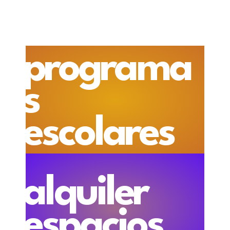
programa
s
escolares
alquiler
espacios