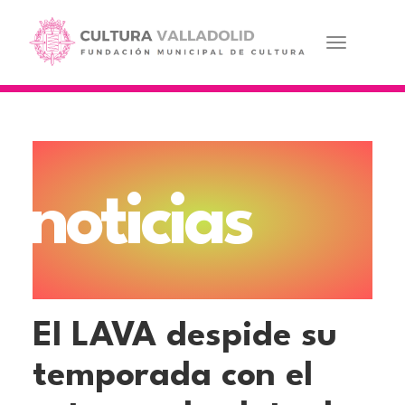
Pasar
al
contenido
Toggle navi
principal
noticias
El LAVA despide su
temporada con el