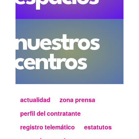
nuestros
centros
actualidad
zona prensa
Menu
perfil del contratante
secundario
registro telemático
estatutos