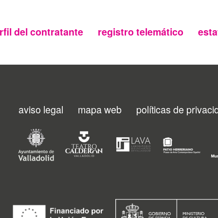
rfil del contratante
registro telemático
esta
aviso legal
mapa web
políticas de privac
Menu
footer
FMC