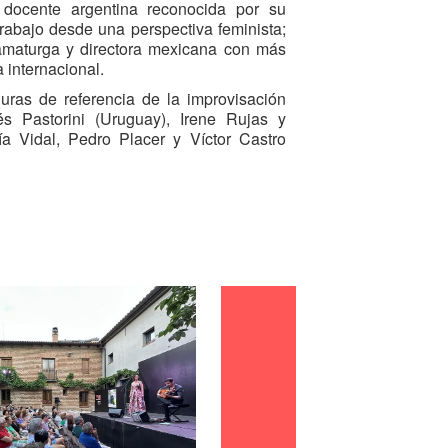
a y docente argentina reconocida por su
trabajo desde una perspectiva feminista;
dramaturga y directora mexicana con más
 internacional.
iguras de referencia de la improvisación
 Pastorini (Uruguay), Irene Rujas y
ía Vidal, Pedro Placer y Víctor Castro
bén Hernández, Toto Curcio y Gala M.
antori (Sevilla), entre otros artistas
tos de España.
mpro 2026 incluye ocho espectáculos,
 nueve masterclass y un laboratorio de
ado. Durante cuatro días, Valladolid se
uentro para profesionales, alumnado y
 teatral, con propuestas que exploran
os, que abarcan desde la comedia y el
gia más íntima y literaria.
mpro Valladolid, Va de Impro nació en
n del Festival Internacional de Teatro y
sde 2021 se desarrolla como festival
z años ha reunido a más de 180 artistas