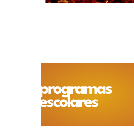
programas
escolares