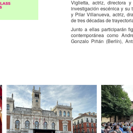
Viglietta, actriz, director
investigación escénica y su 
y Pilar Villanueva, actriz, 
de tres décadas de trayectoria
Junto a ellas participarán f
contemporánea como Andrés
Gonzalo Piñán (Berlín), Ant
(Galicia), Edu Ferrés, Ru
(Madrid), así como Germán S
procedentes de distintos pun
La programación de Va de I
una mesa redonda inaugural,
creación para alumnado avanz
convertirá en punto de enc
amantes de la improvisación
múltiples lenguajes escénic
teatro físico hasta la dramatur
Impulsado por la compañía I
2017 dentro de la programació
Artes de Calle (TAC) y de
independiente. En estos die