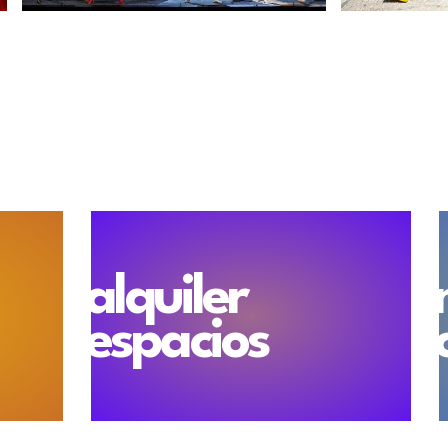
alquiler
espacios