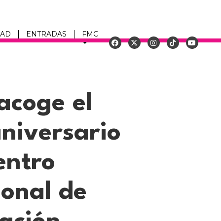
DAD
ENTRADAS
FMC
u
acoge el
niversario
entro
ional de