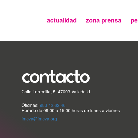
actualidad
zona prensa
pe
Menu
secundario
FMC
contacto
Calle Torrecilla, 5. 47003 Valladolid
Oficinas:
983 42 62 46
Horario de 09:00 a 15:00 horas de lunes a viernes
fmcva@fmcva.org