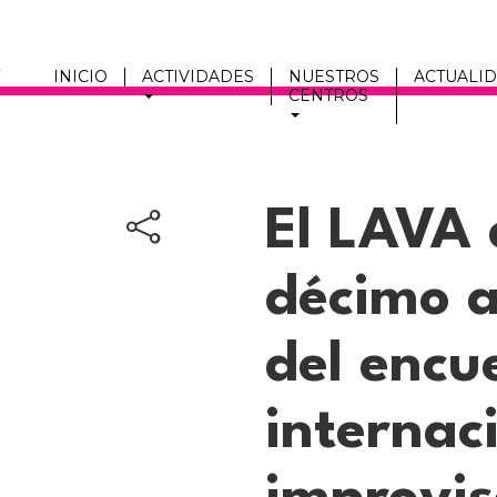
INICIO
ACTIVIDADES
NUESTROS
ACTUALI
CENTROS
Men
fmc
El LAVA 
décimo a
del encu
internac