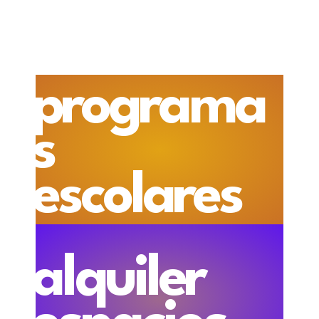
programa
s
escolares
alquiler