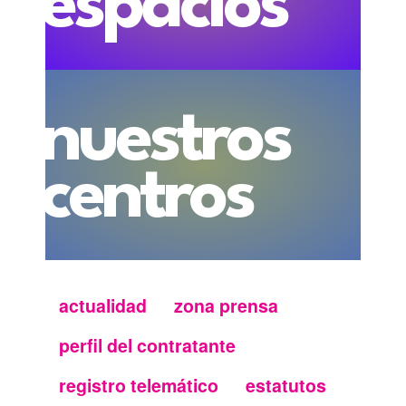
espacios
nuestros
centros
actualidad
zona prensa
Menu
perfil del contratante
secundario
registro telemático
estatutos