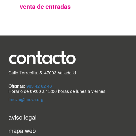
FMC
venta de entradas
contacto
Calle Torrecilla, 5. 47003 Valladolid
Oficinas:
983 42 62 46
Horario de 09:00 a 15:00 horas de lunes a viernes
fmcva@fmcva.org
Menu
aviso legal
footer
mapa web