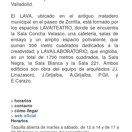
Valladolid.
El LAVA, ubicado en el antiguo matadero
municipal en el paseo de Zorrilla, está formado por
los espacios LAVA|TEATRO, donde se encuentra
la Sala Concha Velasco, una cafetería, salas de
ensayo y un amplio espacio polivalente, que
suman 300 metro cuadrados dedicados a la
creatividad; y LAVA|LABORATORIO, que engloba,
en un total de 1700 metros cuadrados, la Sala
Negra, la Sala Blanca y la Sala 221. Ambos
edificios son obra del equipo de arquitectos J.I.
Linazasoro, J.Grijalba, A.Grijalba, P.Gil, y
E.Carazo.
> horarios
> contacto
> cómo llegar
> web oficial
Horarios
Taquilla abierta de martes a sábado, de 12 a 14 y de 17 a
20.30 horas (o comienzo del espectáculo).