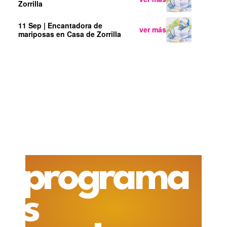
Zorrilla
11 Sep
| Encantadora de
ver más
mariposas
en Casa de Zorrilla
12 Sep
| La plaza de la luna
en
ver más
Casa de Zorrilla
13 Sep
| Teatro en la casa del
ver más
poeta
en Casa de Zorrilla
programa
s