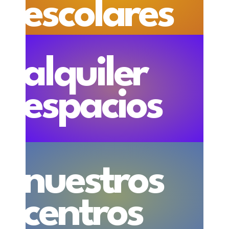
escolares
alquiler
espacios
nuestros
centros