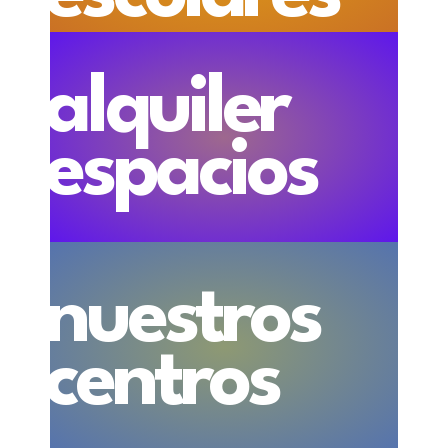
alquiler
espacios
nuestros
centros