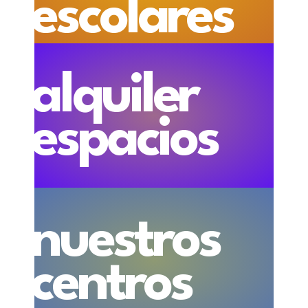
escolares
alquiler
espacios
nuestros
centros