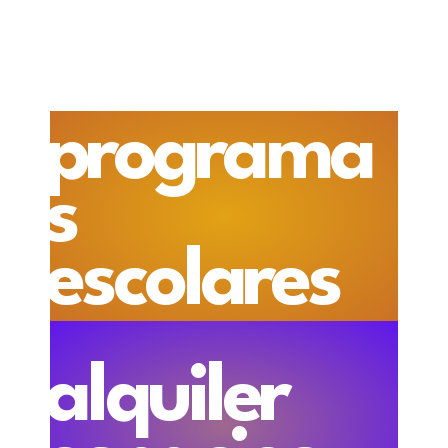
programa
s
escolares
alquiler