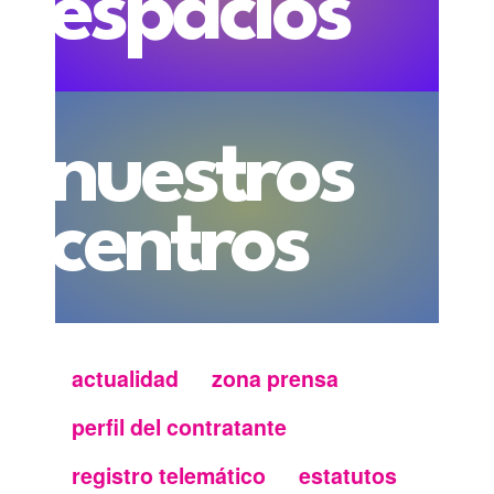
espacios
nuestros
centros
actualidad
zona prensa
Menu
perfil del contratante
secundario
registro telemático
estatutos