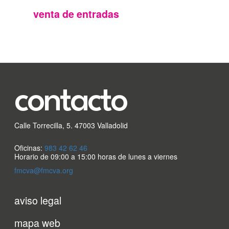
FMC
venta de entradas
contacto
Calle Torrecilla, 5. 47003 Valladolid
Oficinas:
983 42 62 46
Horario de 09:00 a 15:00 horas de lunes a viernes
fmcva@fmcva.org
Menu
aviso legal
footer
mapa web