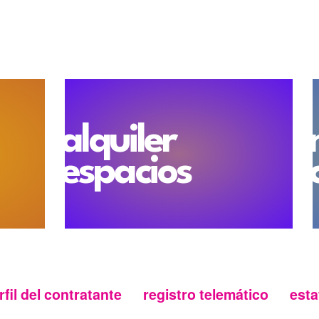
05 Feb
07 Feb
| Otelo
en Teat
12 Feb
14 Feb
| La colmena
e
26 Feb
28 Feb
| Yerma
en Tea
alquiler
09 Abr
11 Abr
| Compañía Na
espacios
Calderón
19 Mayo
23 Mayo
| Madama Bu
Calderón
11 Jun
13 Jun
| La verbena d
Calderón
rfil del contratante
registro telemático
esta