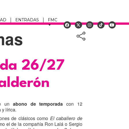
DAD
ENTRADAS
FMC
mas
u
da 26/27
alderón
ce un
abono de temporada
con 12
y lírica.
iones de clásicos como
El caballero de
omo el de la compañía Ron Lalá o Sergio