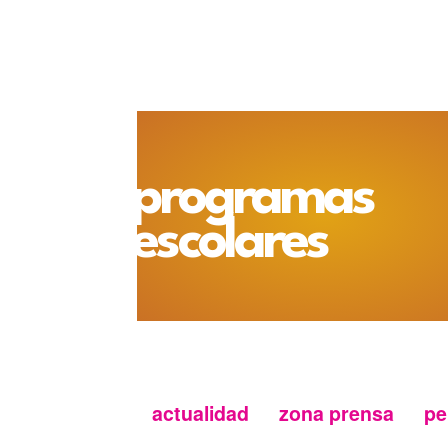
programas
escolares
actualidad
zona prensa
pe
Menu