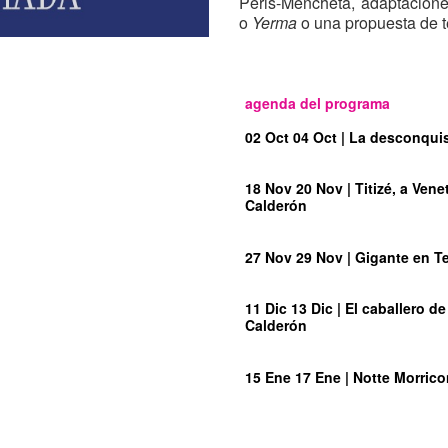
Peris-Mencheta, adaptacione
o
Yerma
o una propuesta de t
La danza estará presente 
homenaje a la música de 
temporada ofrecerá dos es
agenda del programa
Butterfly
y la zarzuela
La ver
02 Oct
04 Oct
| La desconqui
Nuevos abonos de temporad
18 Nov
20 Nov
| Titizé, a Ven
septiembre.
Calderón
Taquilla: lunes a viernes
agosto)
27 Nov
29 Nov
| Gigante
en T
Online en
entradas.cultur
gestión).
11 Dic
13 Dic
| El caballero 
Calderón
15 Ene
17 Ene
| Notte Morric
29 Ene
31 Ene
| 7 minutos
en 