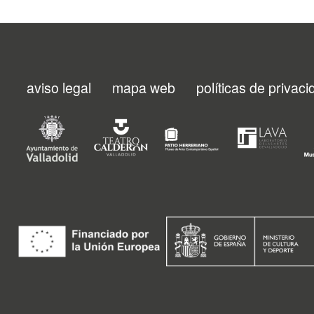
aviso legal
mapa web
políticas de privac
Menu
footer
FMC