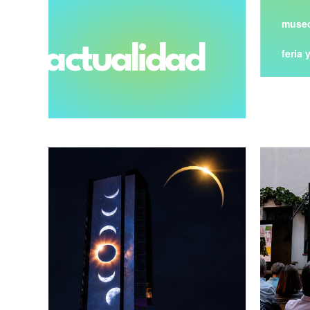
museo
actualidad
feria 