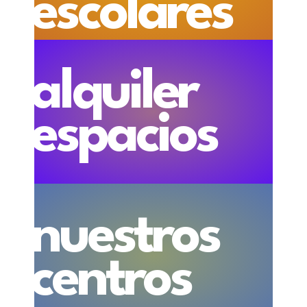
escolares
alquiler
espacios
nuestros
centros