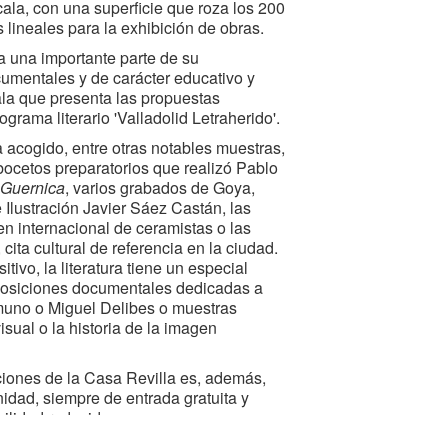
la, con una superficie que roza los 200
lineales para la exhibición de obras.
na una importante parte de su
umentales y de carácter educativo y
ala que presenta las propuestas
ograma literario 'Valladolid Letraherido'.
 acogido, entre otras notables muestras,
bocetos preparatorios que realizó Pablo
Guernica
, varios grabados de Goya,
Ilustración Javier Sáez Castán, las
n internacional de ceramistas o las
ita cultural de referencia en la ciudad.
tivo, la literatura tiene un especial
posiciones documentales dedicadas a
muno o Miguel Delibes o muestras
isual o la historia de la imagen
iones de la Casa Revilla es, además,
idad, siempre de entrada gratuita y
ilidad reducida.