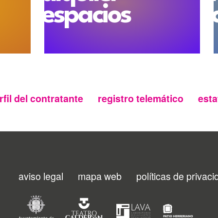
espacios
rfil del contratante
registro telemático
esta
aviso legal
mapa web
políticas de privac
Menu
footer