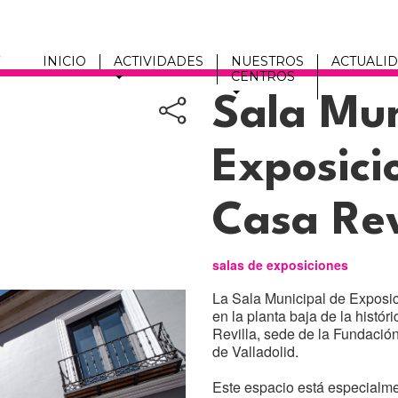
INICIO
ACTIVIDADES
NUESTROS
ACTUALI
CENTROS
Sala Mun
Men
fmc
Exposici
Casa Rev
salas de exposiciones
La Sala Municipal de Exposic
en la planta baja de la histó
Revilla, sede de la Fundació
de Valladolid.
Este espacio está especialme