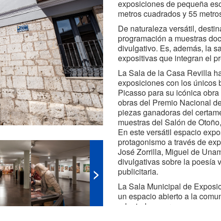
exposiciones de pequeña esca
metros cuadrados y 55 metros 
De naturaleza versátil, desti
programación a muestras doc
divulgativo. Es, además, la s
expositivas que integran el pr
La Sala de la Casa Revilla ha
exposiciones con los únicos 
Picasso para su icónica obra
obras del Premio Nacional de 
piezas ganadoras del certame
muestras del Salón de Otoño, c
En este versátil espacio exposi
protagonismo a través de ex
José Zorrilla, Miguel de Una
divulgativas sobre la poesía v
>
publicitaria.
La Sala Municipal de Exposic
un espacio abierto a la comun
adaptado a personas con mov