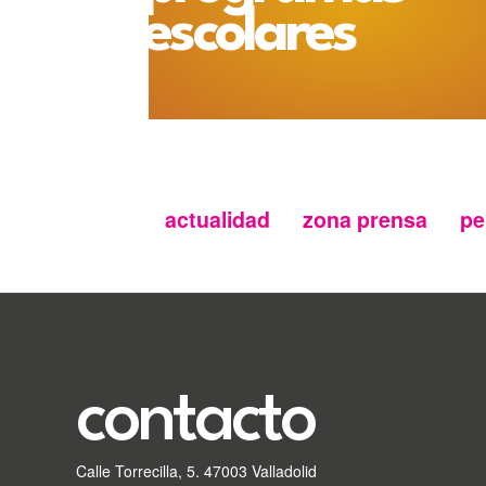
escolares
actualidad
zona prensa
pe
Menu
secundario
FMC
contacto
Calle Torrecilla, 5. 47003 Valladolid