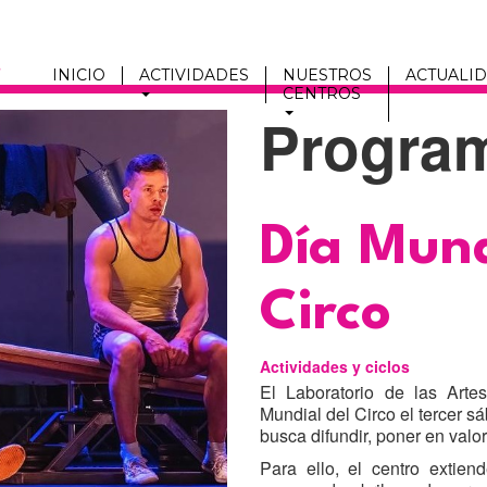
INICIO
ACTIVIDADES
NUESTROS
ACTUALI
CENTROS
Progra
Men
fmc
Título
Día Mund
Circo
Actividades y ciclos
El Laboratorio de las Arte
Mundial del Circo el tercer 
busca difundir, poner en valor
Para ello, el centro extien