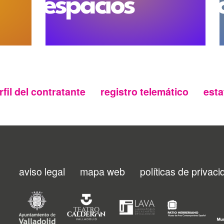
espacios
rfil del contratante
registro telemático
esta
aviso legal
mapa web
políticas de privac
Menu
footer