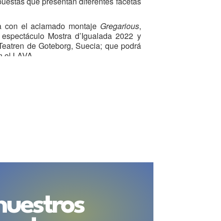
uestas que presentan diferentes facetas
a con el aclamado montaje
Gregarious
,
 espectáculo Mostra d’Igualada 2022 y
 Teatren de Goteborg, Suecia; que podrá
n el LAVA.
nuestros