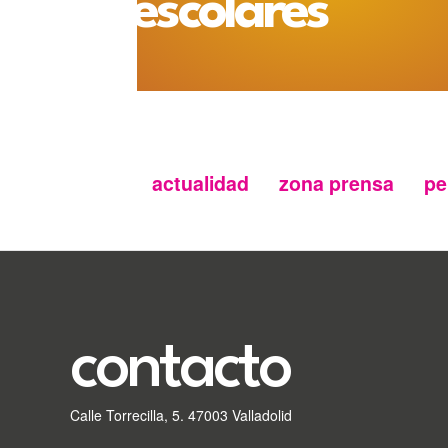
escolares
actualidad
zona prensa
pe
Menu
secundario
FMC
contacto
Calle Torrecilla, 5. 47003 Valladolid