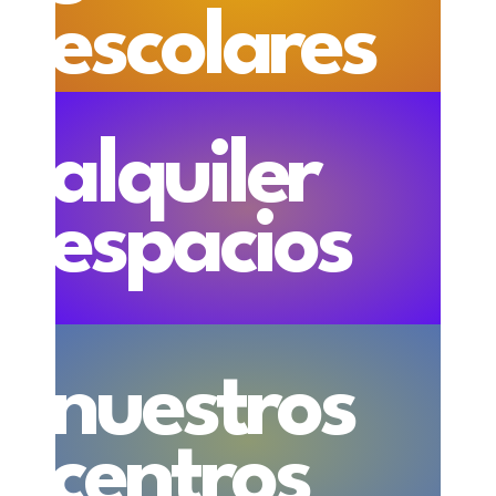
escolares
alquiler
espacios
nuestros
centros