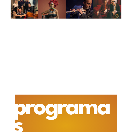
programa
s