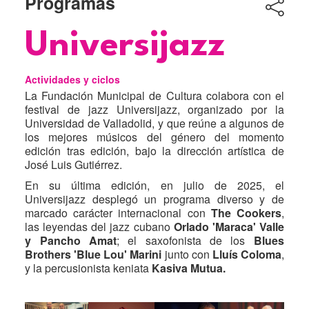
Programas
Título
Universijazz
Actividades y ciclos
La Fundación Municipal de Cultura colabora con el
festival de jazz Universijazz, organizado por la
Universidad de Valladolid, y que reúne a algunos de
los mejores músicos del género del momento
edición tras edición, bajo la dirección artística de
José Luis Gutiérrez.
En su última edición, en julio de 2025, el
Universijazz desplegó un programa diverso y de
marcado carácter internacional con
The Cookers
,
las leyendas del jazz cubano
Orlado 'Maraca' Valle
y Pancho Amat
; el saxofonista de los
Blues
Brothers 'Blue Lou' Marini
junto con
Lluís Coloma
,
y la percusionista keniata
Kasiva Mutua.