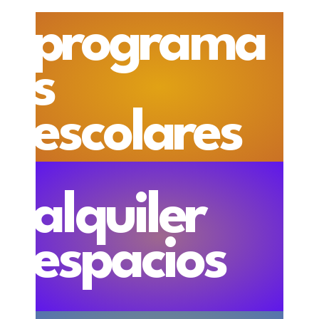
programa
s
escolares
alquiler
espacios