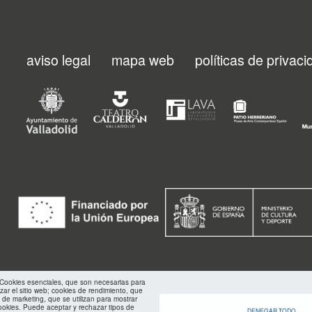
aviso legal
mapa web
políticas de privac
Menu
footer
FMC
: Cookies esenciales, que son necesarias para
izar el sitio web; cookies de rendimiento, que
 de marketing, que se utilizan para mostrar
ookies. Puede aceptar y rechazar tipos de
DENEGAR TODO