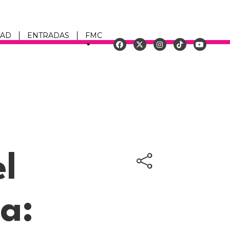
DAD
ENTRADAS
FMC
u
l
la: