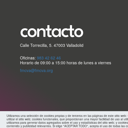
secundario
FMC
contacto
Calle Torrecilla, 5. 47003 Valladolid
Oficinas:
983 42 62 46
Horario de 09:00 a 15:00 horas de lunes a viernes
fmcva@fmcva.org
Utilizamos una selección de cookies propias y de terceros en las páginas de este sitio web
utilizar el sitio web; cookies funcionales, que proporcionan una mayor facilidad de uso al util
utilizamos para generar datos agregados sobre el uso y estadísticas del sitio web; y cookies
contenido y publicidad relevantes. Si elige "ACEPTAR TODO", acepta el uso de todas las c