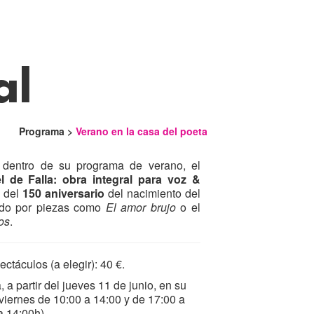
al
Programa >
Verano en la casa del poeta
 dentro de su programa de verano, el
l de Falla: obra integral para voz &
a del
150 aniversario
del nacimiento del
ado por piezas como
El amor brujo
o el
os
.
ctáculos (a elegir): 40 €.
, a partir del jueves 11 de junio, en su
 viernes de 10:00 a 14:00 y de 17:00 a
a 14:00h).