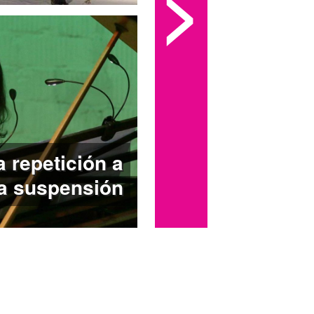
>
a repetición a
la suspensión