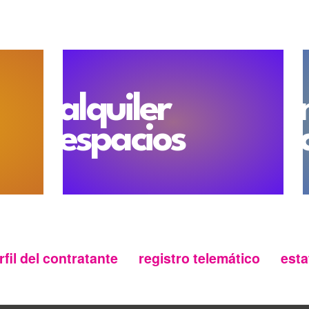
alquiler
espacios
rfil del contratante
registro telemático
esta