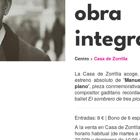
obra
integr
Centro >
Casa de Zorrilla
La Casa de Zorrilla acoge,
estreno absoluto de
'Manue
piano'
, pieza conmemorativ
compositor gaditano record
ballet
El sombrero de tres pic
Entradas: 8 € | Bono de 6 espe
A la venta en Casa de Zorrilla
horario habitual (de martes a
20:00h y domingos de 10:00 