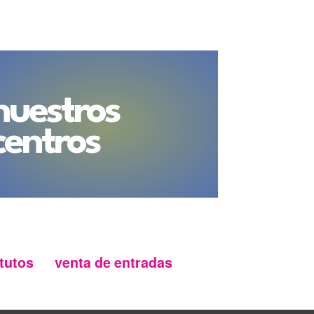
nuestros
centros
tutos
venta de entradas