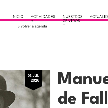
INICIO
ACTIVIDADES
NUESTROS
ACTUALI
CENTROS
> volver a agenda
Men
fmc
Manue
03 JUL
2026
de Fal