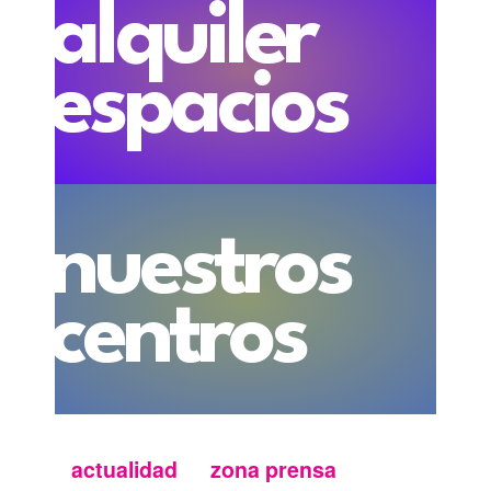
alquiler
espacios
nuestros
centros
actualidad
zona prensa