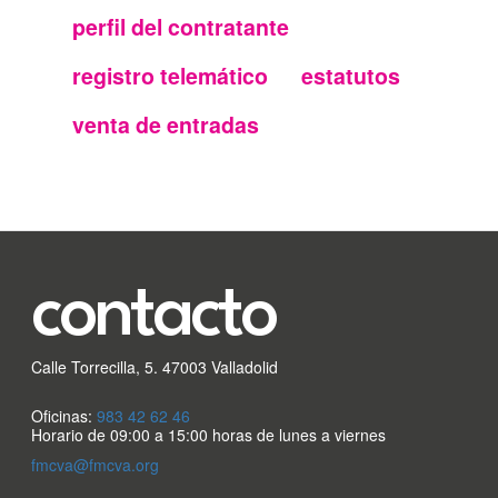
Menu
perfil del contratante
secundario
registro telemático
estatutos
FMC
venta de entradas
contacto
Calle Torrecilla, 5. 47003 Valladolid
Oficinas:
983 42 62 46
Horario de 09:00 a 15:00 horas de lunes a viernes
fmcva@fmcva.org