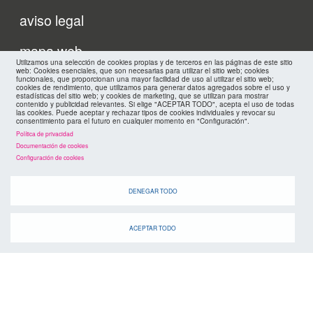
Menu
aviso legal
footer
mapa web
Utilizamos una selección de cookies propias y de terceros en las páginas de este sitio
web: Cookies esenciales, que son necesarias para utilizar el sitio web; cookies
políticas de privacidad
funcionales, que proporcionan una mayor facilidad de uso al utilizar el sitio web;
FMC
cookies de rendimiento, que utilizamos para generar datos agregados sobre el uso y
estadísticas del sitio web; y cookies de marketing, que se utilizan para mostrar
contenido y publicidad relevantes. Si elige "ACEPTAR TODO", acepta el uso de todas
cookies
las cookies. Puede aceptar y rechazar tipos de cookies individuales y revocar su
consentimiento para el futuro en cualquier momento en "Configuración".
Política de privacidad
Documentación de cookies
Configuración de cookies
DENEGAR TODO
ACEPTAR TODO