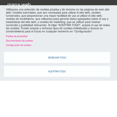
footer
mapa web
Utilizamos una selección de cookies propias y de terceros en las páginas de este sitio
web: Cookies esenciales, que son necesarias para utilizar el sitio web; cookies
políticas de privacidad
funcionales, que proporcionan una mayor facilidad de uso al utilizar el sitio web;
FMC
cookies de rendimiento, que utilizamos para generar datos agregados sobre el uso y
estadísticas del sitio web; y cookies de marketing, que se utilizan para mostrar
contenido y publicidad relevantes. Si elige "ACEPTAR TODO", acepta el uso de todas
cookies
las cookies. Puede aceptar y rechazar tipos de cookies individuales y revocar su
consentimiento para el futuro en cualquier momento en "Configuración".
Política de privacidad
Documentación de cookies
Configuración de cookies
DENEGAR TODO
ACEPTAR TODO