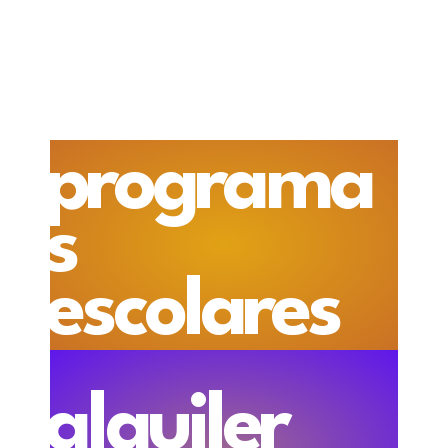
programa
s
escolares
alquiler