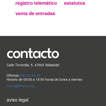
secundario
registro telemático
estatutos
FMC
venta de entradas
contacto
Calle Torrecilla, 5. 47003 Valladolid
Oficinas:
983 42 62 46
Horario de 09:00 a 15:00 horas de lunes a viernes
fmcva@fmcva.org
Menu
aviso legal