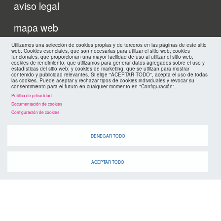
Menu
aviso legal
footer
mapa web
Utilizamos una selección de cookies propias y de terceros en las páginas de este sitio
políticas de privacidad
FMC
web: Cookies esenciales, que son necesarias para utilizar el sitio web; cookies
funcionales, que proporcionan una mayor facilidad de uso al utilizar el sitio web;
cookies de rendimiento, que utilizamos para generar datos agregados sobre el uso y
cookies
estadísticas del sitio web; y cookies de marketing, que se utilizan para mostrar
contenido y publicidad relevantes. Si elige "ACEPTAR TODO", acepta el uso de todas
las cookies. Puede aceptar y rechazar tipos de cookies individuales y revocar su
consentimiento para el futuro en cualquier momento en "Configuración".
Política de privacidad
Documentación de cookies
Configuración de cookies
DENEGAR TODO
ACEPTAR TODO