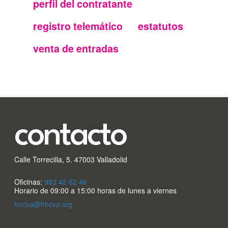
perfil del contratante
secundario
registro telemático
estatutos
FMC
venta de entradas
contacto
Calle Torrecilla, 5. 47003 Valladolid
Oficinas:
983 42 62 46
Horario de 09:00 a 15:00 horas de lunes a viernes
fmcva@fmcva.org