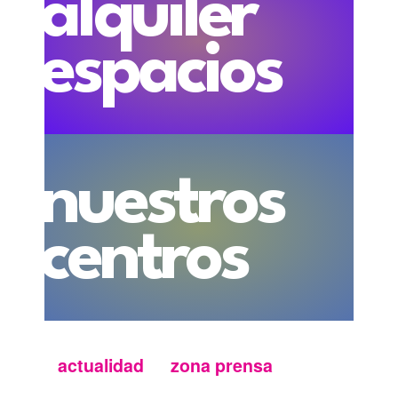
alquiler
espacios
nuestros
centros
actualidad
zona prensa
Menu