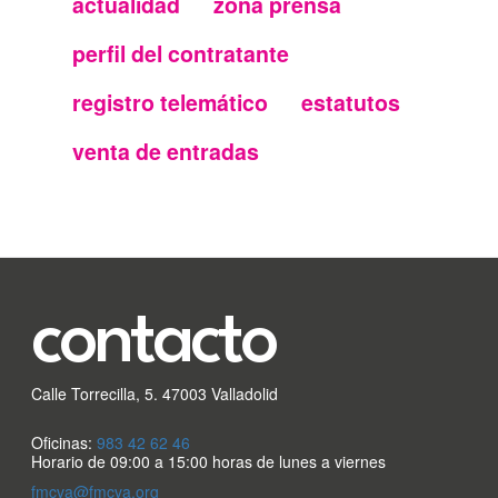
actualidad
zona prensa
Menu
perfil del contratante
secundario
registro telemático
estatutos
FMC
venta de entradas
contacto
Calle Torrecilla, 5. 47003 Valladolid
Oficinas:
983 42 62 46
Horario de 09:00 a 15:00 horas de lunes a viernes
fmcva@fmcva.org