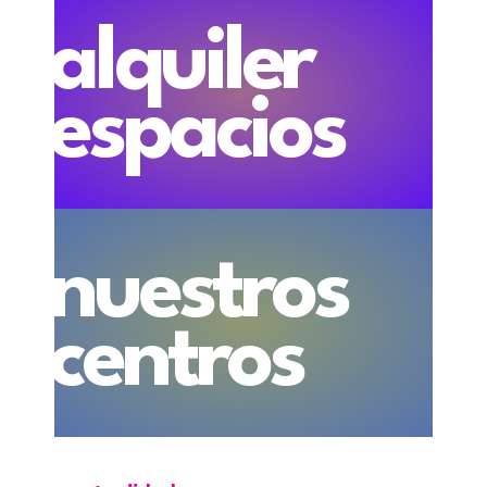
alquiler
espacios
nuestros
centros