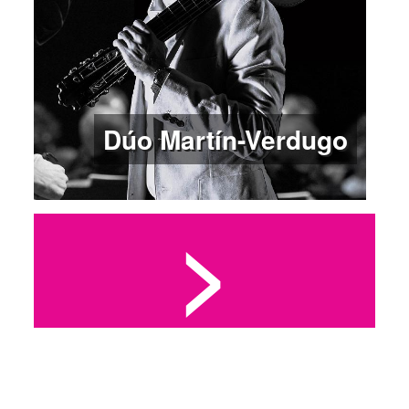
Dúo Martín-Verdugo
>