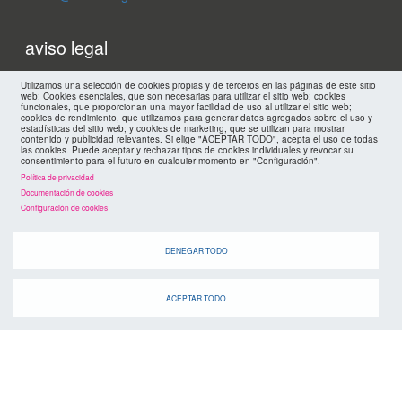
Menu
aviso legal
footer
mapa web
Utilizamos una selección de cookies propias y de terceros en las páginas de este sitio
web: Cookies esenciales, que son necesarias para utilizar el sitio web; cookies
funcionales, que proporcionan una mayor facilidad de uso al utilizar el sitio web;
cookies de rendimiento, que utilizamos para generar datos agregados sobre el uso y
políticas de privacidad
FMC
estadísticas del sitio web; y cookies de marketing, que se utilizan para mostrar
contenido y publicidad relevantes. Si elige "ACEPTAR TODO", acepta el uso de todas
las cookies. Puede aceptar y rechazar tipos de cookies individuales y revocar su
cookies
consentimiento para el futuro en cualquier momento en "Configuración".
Política de privacidad
Documentación de cookies
Configuración de cookies
DENEGAR TODO
ACEPTAR TODO