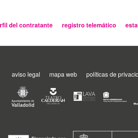
rfil del contratante
registro telemático
esta
aviso legal
mapa web
políticas de privac
Menu
footer
FMC