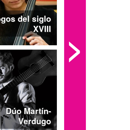
ogos del siglo
XVIII
>
Dúo Martín-
Verdugo