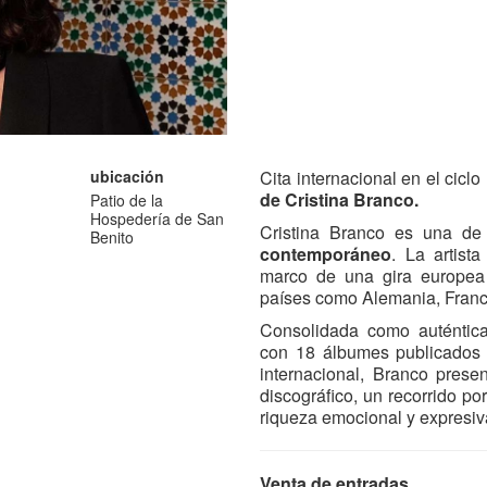
ubicación
Cita internacional en el cic
de Cristina Branco.
Patio de la
Hospedería de San
Cristina Branco es una d
Benito
contemporáneo
. La artist
marco de una gira europea 
países como Alemania, Franc
Consolidada como auténtica
con 18 álbumes publicados y
internacional, Branco presen
discográfico, un recorrido po
riqueza emocional y expresiv
Venta de entradas