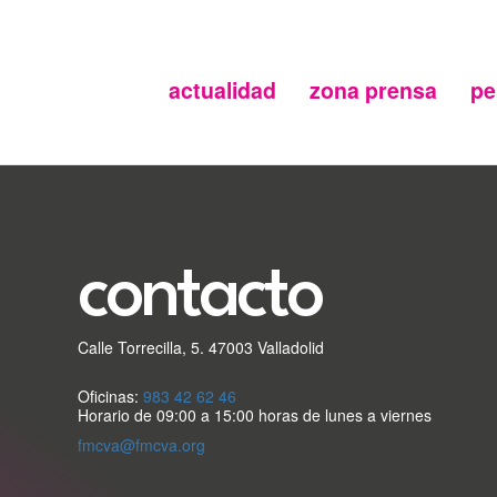
actualidad
zona prensa
pe
Menu
secundario
FMC
contacto
Calle Torrecilla, 5. 47003 Valladolid
Oficinas:
983 42 62 46
Horario de 09:00 a 15:00 horas de lunes a viernes
fmcva@fmcva.org