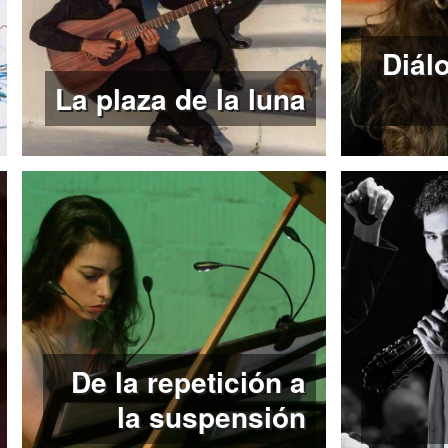
Diál
La plaza de la luna
De la repetición a
la suspensión