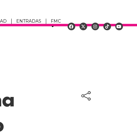
DAD
ENTRADAS
FMC
u
na
o