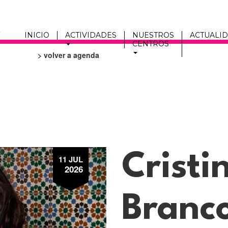
INICIO
ACTIVIDADES
NUESTROS
ACTUALI
CENTROS
> volver a agenda
Men
fmc
Cristi
11 JUL
2026
Branc