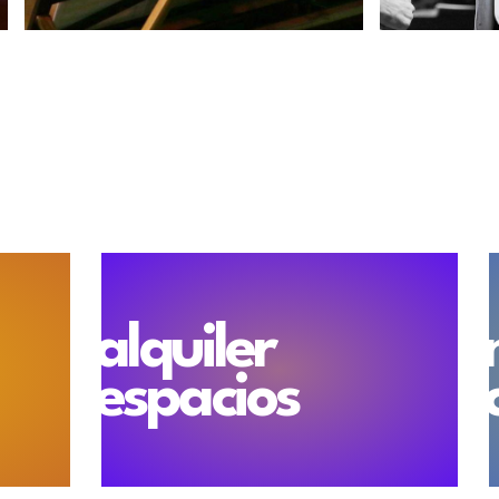
alquiler
espacios