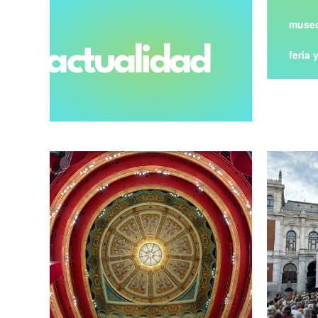
museo
actualidad
feria 