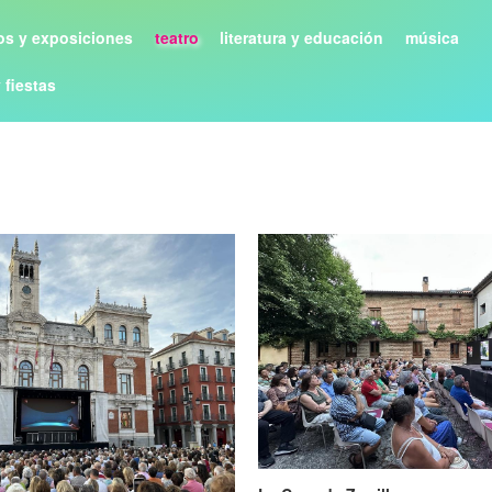
s y exposiciones
teatro
literatura y educación
música
y fiestas