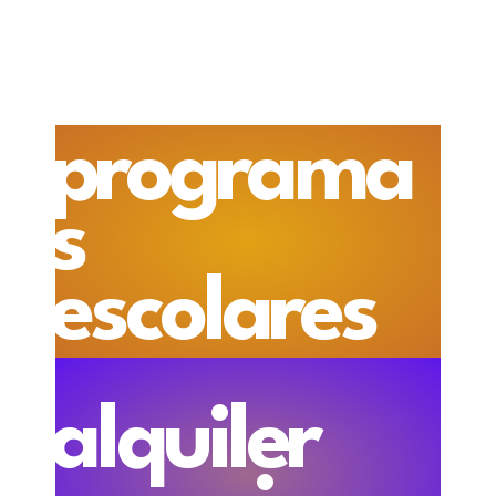
programa
s
escolares
alquiler