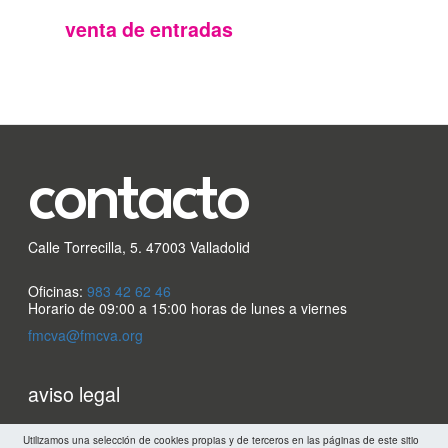
FMC
venta de entradas
contacto
Calle Torrecilla, 5. 47003 Valladolid
Oficinas:
983 42 62 46
Horario de 09:00 a 15:00 horas de lunes a viernes
fmcva@fmcva.org
Menu
aviso legal
footer
mapa web
Utilizamos una selección de cookies propias y de terceros en las páginas de este sitio