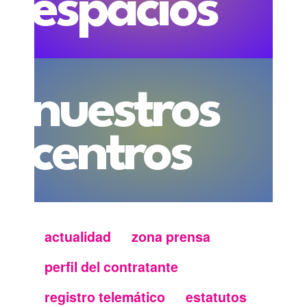
espacios
nuestros
centros
actualidad
zona prensa
Menu
perfil del contratante
secundario
registro telemático
estatutos