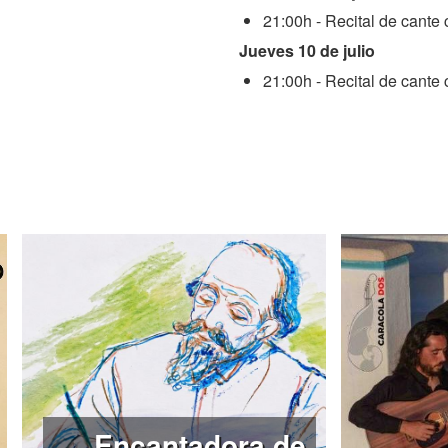
21:00h - Recital de cante
Jueves 10 de julio
21:00h - Recital de cante
Viernes 11 de julio
21:00h - Baile por Goria d
23:00h - Trasnoche flamen
Sábado 12 de julio
21:00h - Gala flamenca 
Domingo 13 de julio
21:00h - Gala flamenca co
Encantadora de