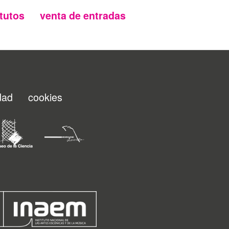
tutos
venta de entradas
idad
cookies