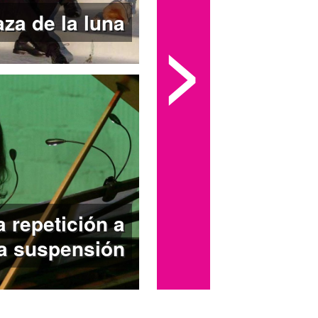
aza de la luna
>
a repetición a
la suspensión