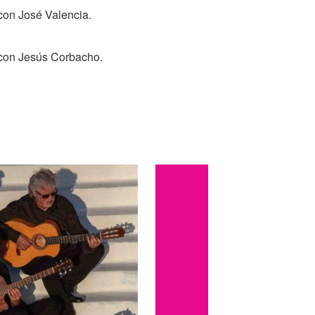
 con José Valencia.
 con Jesús Corbacho.
el Rosario.
ca con José 'El Pechuguita'.
con Remedios Amaya.
n 'Capullo de Jeréz'