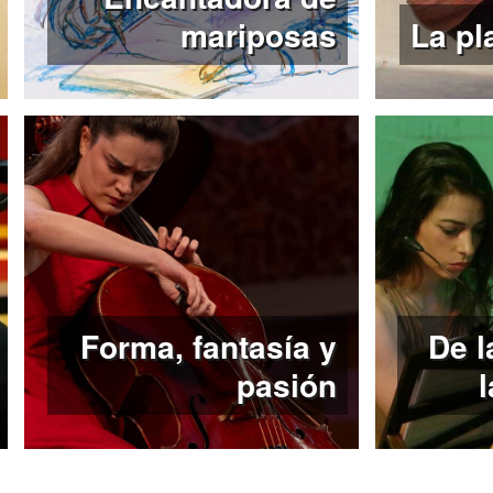
mariposas
La pl
Forma, fantasía y
De l
pasión