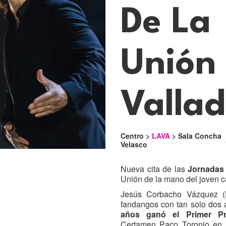
De La
Unión
Vallad
Centro >
LAVA
> Sala Concha
Velasco
Nueva cita de las
Jornadas 
Unión de la mano del joven 
Jesús Corbacho Vázquez (
fandangos con tan solo dos
años ganó el Primer P
Certamen Paco Toronjo en la 