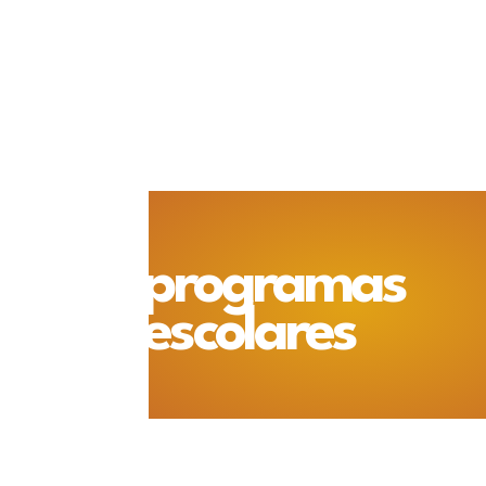
programas
escolares