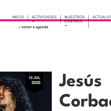
INICIO
ACTIVIDADES
NUESTROS
ACTUALI
CENTROS
> volver a agenda
Men
fmc
Jesús
10 JUL
2025
Corba