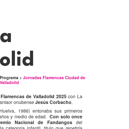
 a
olid
Programa >
Jornadas Flamencas Ciudad de
Valladolid
Flamencas de Valladolid 2025
con La
cantaor onubense
Jesús Corbacho
.
Huelva, 1986) entonaba sus primeros
 años y medio de edad.
Con solo once
remio Nacional de Fandangos
del
categoría infantil, título que repetiría