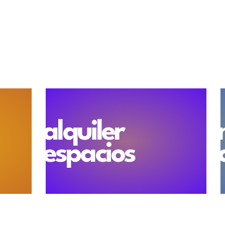
alquiler
espacios