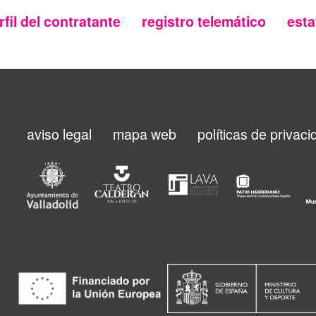
rfil del contratante
registro telemático
esta
aviso legal
mapa web
políticas de privac
Menu
footer
FMC