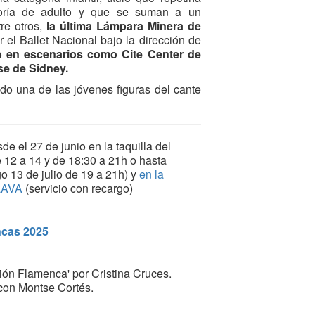
oría de adulto y que se suman a un
re otros,
la última Lámpara Minera de
r el Ballet Nacional bajo la dirección de
o en escenarios como Cite Center de
se de Sidney.
do una de las jóvenes figuras del cante
de el 27 de junio en la taquilla del
12 a 14 y de 18:30 a 21h o hasta
o 13 de julio de 19 a 21h) y
en la
 LAVA
(servicio con recargo)
cas 2025
ión Flamenca' por Cristina Cruces.
 con Montse Cortés.