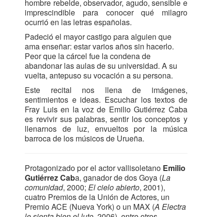
hombre rebelde, observador, agudo, sensible e
imprescindible para conocer qué milagro
ocurrió en las letras españolas.
Padeció el mayor castigo para alguien que
ama enseñar: estar varios años sin hacerlo.
Peor que la cárcel fue la condena de
abandonar las aulas de su universidad. A su
vuelta, antepuso su vocación a su persona.
Este recital nos llena de imágenes,
sentimientos e ideas. Escuchar los textos de
Fray Luis en la voz de Emilio Gutiérrez Caba
es revivir sus palabras, sentir los conceptos y
llenarnos de luz, envueltos por la música
barroca de los músicos de Urueña.
Protagonizado por el actor vallisoletano
Emilio
Gutiérrez Cab
a, ganador de dos Goya (
La
comunidad
, 2000;
El cielo abierto
, 2001),
cuatro Premios de la Unión de Actores, un
Premio ACE (Nueva York) o un MAX (
A Electra
le sienta bien el luto
, 2006), entre otros