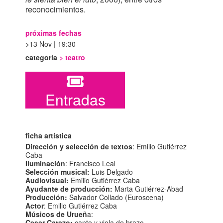
reconocimientos.
próximas fechas
13 Nov | 19:30
categoría
>
teatro
Entradas
ficha artística
Dirección y selección de textos
: Emilio Gutiérrez
Caba
Iluminación
: Francisco Leal
Selección musical:
Luis Delgado
Audiovisual:
Emilio Gutiérrez Caba
Ayudante de producción:
Marta Gutiérrez-Abad
Producción:
Salvador Collado (Euroscena)
Actor
: Emilio Gutiérrez Caba
Músicos de Urueñ
a:
Cesar Carazo:
canto y viola de brazo