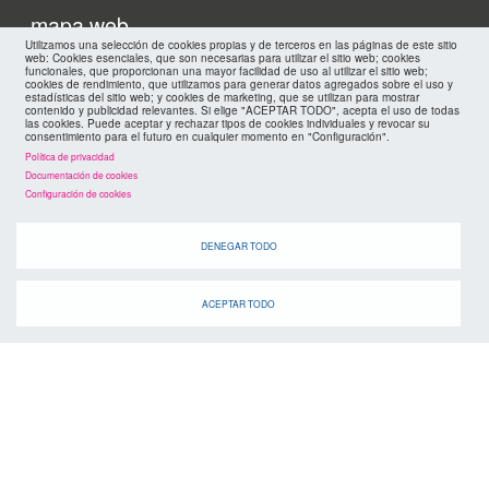
footer
mapa web
Utilizamos una selección de cookies propias y de terceros en las páginas de este sitio
web: Cookies esenciales, que son necesarias para utilizar el sitio web; cookies
políticas de privacidad
funcionales, que proporcionan una mayor facilidad de uso al utilizar el sitio web;
FMC
cookies de rendimiento, que utilizamos para generar datos agregados sobre el uso y
estadísticas del sitio web; y cookies de marketing, que se utilizan para mostrar
contenido y publicidad relevantes. Si elige "ACEPTAR TODO", acepta el uso de todas
cookies
las cookies. Puede aceptar y rechazar tipos de cookies individuales y revocar su
consentimiento para el futuro en cualquier momento en "Configuración".
Política de privacidad
Documentación de cookies
Configuración de cookies
DENEGAR TODO
ACEPTAR TODO