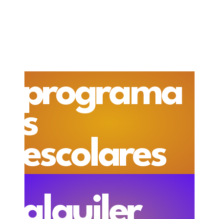
programa
s
escolares
alquiler