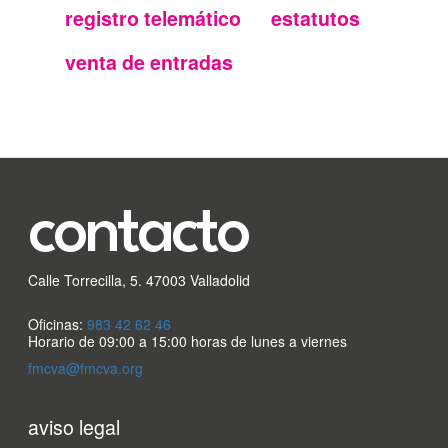
secundario
registro telemático
estatutos
FMC
venta de entradas
contacto
Calle Torrecilla, 5. 47003 Valladolid
Oficinas:
983 42 62 46
Horario de 09:00 a 15:00 horas de lunes a viernes
fmcva@fmcva.org
Menu
aviso legal