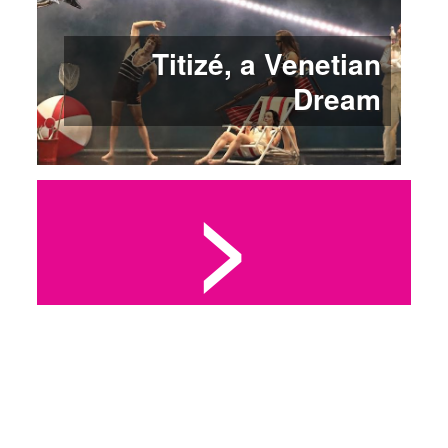
Titizé, a Venetian
Dream
>