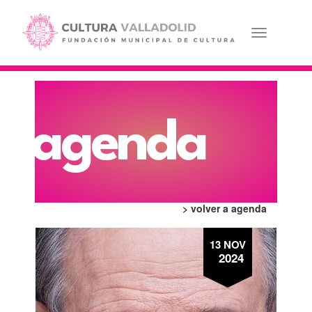
Pasar
al
contenido
Toggle navi
principal
agenda
> volver a agenda
13 NOV
2024