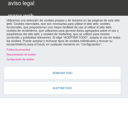
Menu
aviso legal
footer
mapa web
Utilizamos una selección de cookies propias y de terceros en las páginas de este sitio
web: Cookies esenciales, que son necesarias para utilizar el sitio web; cookies
políticas de privacidad
funcionales, que proporcionan una mayor facilidad de uso al utilizar el sitio web;
FMC
cookies de rendimiento, que utilizamos para generar datos agregados sobre el uso y
estadísticas del sitio web; y cookies de marketing, que se utilizan para mostrar
contenido y publicidad relevantes. Si elige "ACEPTAR TODO", acepta el uso de todas
cookies
las cookies. Puede aceptar y rechazar tipos de cookies individuales y revocar su
consentimiento para el futuro en cualquier momento en "Configuración".
Política de privacidad
Documentación de cookies
Configuración de cookies
DENEGAR TODO
ACEPTAR TODO