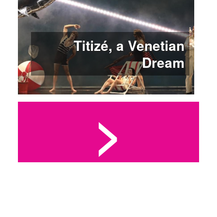
Titizé, a Venetian
Dream
>