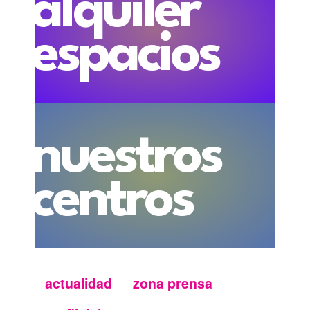
alquiler
espacios
nuestros
centros
actualidad
zona prensa
Menu