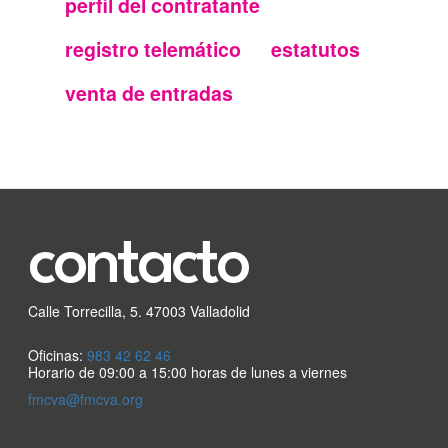
perfil del contratante
secundario
registro telemático
estatutos
FMC
venta de entradas
contacto
Calle Torrecilla, 5. 47003 Valladolid
Oficinas:
983 42 62 46
Horario de 09:00 a 15:00 horas de lunes a viernes
fmcva@fmcva.org