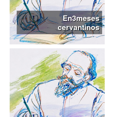
En3meses
cervantinos