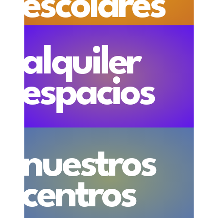
escolares
alquiler
espacios
nuestros
centros