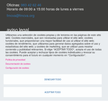
Oficinas:
983 42 62 46
Horario de 09:00 a 15:00 horas de lunes a viernes
fmcva@fmcva.org
Menu
aviso legal
Utilizamos una selección de cookies propias y de terceros en las páginas de este sitio
footer
web: Cookies esenciales, que son necesarias para utilizar el sitio web; cookies
mapa web
funcionales, que proporcionan una mayor facilidad de uso al utilizar el sitio web;
cookies de rendimiento, que utilizamos para generar datos agregados sobre el uso y
estadísticas del sitio web; y cookies de marketing, que se utilizan para mostrar
políticas de privacidad
contenido y publicidad relevantes. Si elige "ACEPTAR TODO", acepta el uso de todas
FMC
las cookies. Puede aceptar y rechazar tipos de cookies individuales y revocar su
consentimiento para el futuro en cualquier momento en "Configuración".
cookies
Política de privacidad
Documentación de cookies
Configuración de cookies
DENEGAR TODO
ACEPTAR TODO